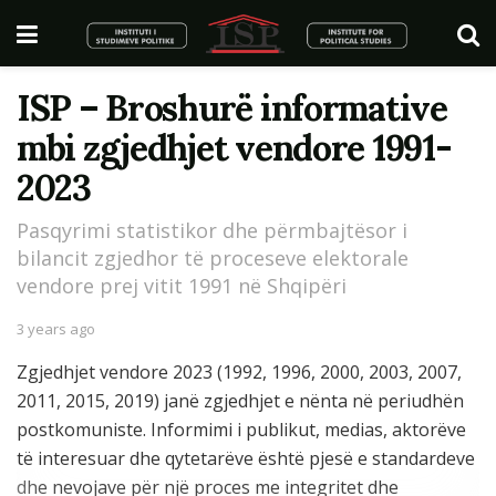
ISP – Broshurë informative
mbi zgjedhjet vendore 1991-
2023
Pasqyrimi statistikor dhe përmbajtësor i
bilancit zgjedhor të proceseve elektorale
vendore prej vitit 1991 në Shqipëri
3 years ago
Zgjedhjet vendore 2023 (1992, 1996, 2000, 2003, 2007,
2011, 2015, 2019) janë zgjedhjet e nënta në periudhën
postkomuniste. Informimi i publikut, medias, aktorëve
të interesuar dhe qytetarëve është pjesë e standardeve
dhe nevojave për një proces me integritet dhe