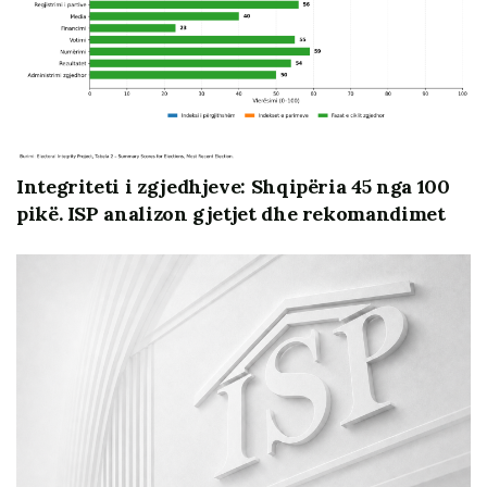
përgjegjësitë, buxhetimi, qasja publike dhe
llogaridhënia. Pushteti vendor nuk ka të gjitha
kompetencat e aseset financiare e njerëzore për të
ndryshuar rrënjësisht Shqipërinë, standardet e jetesës
dhe cilësinë e demokracisë, por në rast të sjelljes dhe
bilancit pozitiv mund të ketë ndikim të rëndësishëm për
to. Në rast të sjelljes dhe bilancit negativ, impakti i
Integriteti i zgjedhjeve: Shqipëria 45 nga 100
qeverisjes vendore për vendin dhe qytetarët mund të
pikë. ISP analizon gjetjet dhe rekomandimet
pasjellin pasoja të jashtëzakonshme. Në dy rastet
pranohet se qeverisja vendore nuk është më një hallkë
më shumë në sistemin qeverisës, por është pjesë
thelbësore e sistemit qeverisës, e vendimmarrjes,
funksionalitetit, legjitimitetit dhe produktivitetit të tij.
Broshura nuk trajton elementët teknikë të reformave
në qeverisjen vendore dhe as problematikat ligjore, por
është e fokusuar në pasqyrimin statistikor dhe
përmbajtësor të bilancit zgjedhor të proceseve