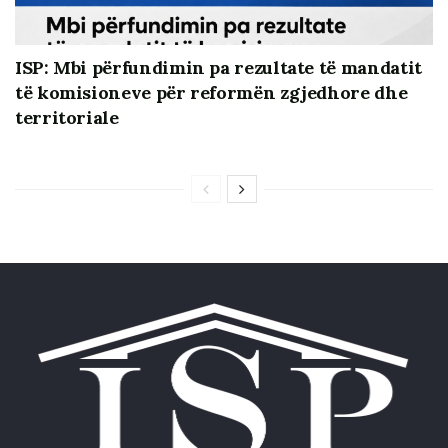
ISP – Broshure informative mbi zgjedhjet vendore
1991-2023
ISP: Mbi përfundimin pa rezultate të mandatit
të komisioneve për reformën zgjedhore dhe
territoriale