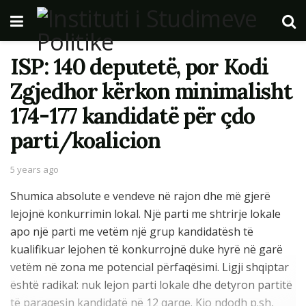
ISP: 140 deputetë, por Kodi
Zgjedhor kërkon minimalisht
174-177 kandidatë për çdo
parti/koalicion
5 years ago
Shumica absolute e vendeve në rajon dhe më gjerë
lejojnë konkurrimin lokal. Një parti me shtrirje lokale
apo një parti me vetëm një grup kandidatësh të
kualifikuar lejohen të konkurrojnë duke hyrë në garë
vetëm në zona me potencial përfaqësimi. Ligji shqiptar
është radikal: nuk lejon parti lokale dhe detyron partitë
të paraqesin kandidatë në 12 qarqe. Kjo ndodh p.sh,