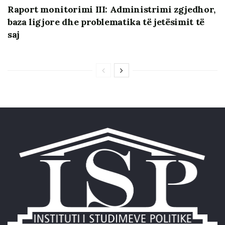
Raport monitorimi III: Administrimi zgjedhor,
baza ligjore dhe problematika të jetësimit të
saj
Instituti i Studimeve Politike (ISP) është duke
monitoruar KQZ dhe fushatën elektorale, si pjesë të
angazhimit në projektin “Monitoring the 2021
Parliamentary Elections in Albania” mbështetur
financiarisht nga qeveria e Mbretërisë së Bashkuar
përmes Ambasadës Britanike në Tiranë.