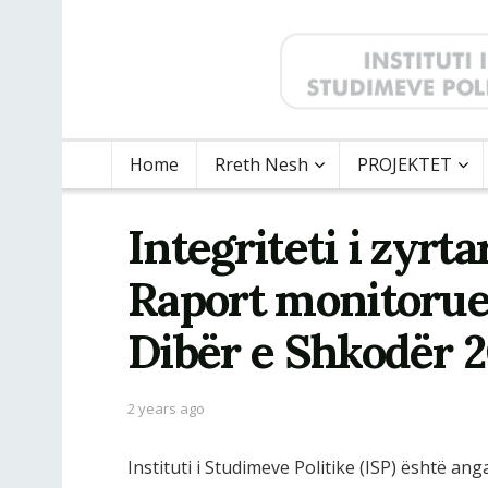
Home
Rreth Nesh
PROJEKTET
Integriteti i zyrt
Raport monitorue
Dibër e Shkodër 
2 years ago
Instituti i Studimeve Politike (ISP) është a