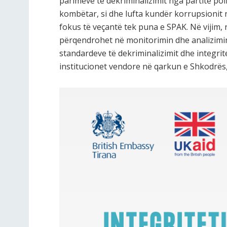
parimeve të dekriminalizimit nga partitë pol
kombëtar, si dhe lufta kundër korrupsionit n
fokus të veçantë tek puna e SPAK. Në vijim, 
përqendrohet në monitorimin dhe analizimin
standardeve të dekriminalizimit dhe integrit
institucionet vendore në qarkun e Shkodrës,