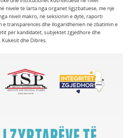
itike dhe institucionet kushtetuese në nivel
ë nivele të larta nga organet ligjzbatuese, me një
nga niveli makro, në seksionin e dytë, raporti
 e transparencës dhe llogaridhënien në zbatimin e
etit për kandidatët, subjektet zgjedhore dhe
 Kukësit dhe Dibrës.