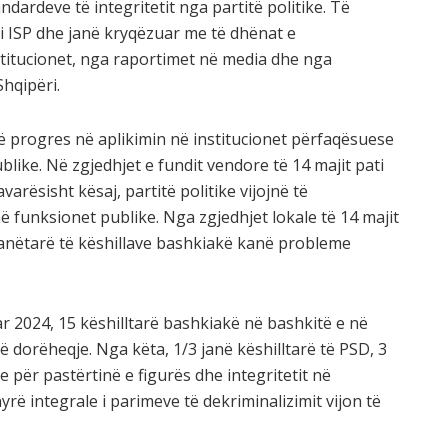
andardeve të integritetit nga partitë politike. Të
i ISP dhe janë kryqëzuar me të dhënat e
titucionet, nga raportimet në media dhe nga
Shqipëri.
ojë progres në aplikimin në institucionet përfaqësuese
like. Në zgjedhjet e fundit vendore të 14 majit pati
rësisht kësaj, partitë politike vijojnë të
 funksionet publike. Nga zgjedhjet lokale të 14 majit
 anëtarë të këshillave bashkiakë kanë probleme
 2024, 15 këshilltarë bashkiakë në bashkitë e në
dorëheqje. Nga këta, 1/3 janë këshilltarë të PSD, 3
për pastërtinë e figurës dhe integritetit në
ë integrale i parimeve të dekriminalizimit vijon të