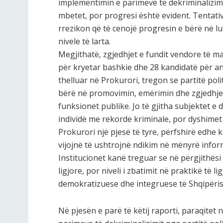
implementimin e parimeve të dekriminalizim
mbetet, por progresi është evident. Tentati
rrezikon që të cenojë progresin e bërë në l
nivele të larta.
Megjithatë, zgjedhjet e fundit vendore të ma
për kryetar bashkie dhe 28 kandidatë për an
thelluar në Prokurori, tregon se partitë pol
bërë në promovimin, emërimin dhe zgjedhjen
funksionet publike. Jo të gjitha subjektet e 
individë me rekorde kriminale, por dyshime
Prokurori një pjesë të tyre, përfshirë edhe 
vijojnë të ushtrojnë ndikim në mënyrë inform
Institucionet kanë treguar se në përgjithësi
ligjore, por niveli i zbatimit në praktikë të l
demokratizuese dhe integruese të Shqipëris
Në pjesën e parë të këtij raporti, paraqitet