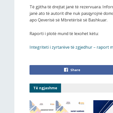
Të gjitha të drejtat janë të rezervuara. In
janë ato të autorit dhe nuk pasqyrojnë domo
apo Qeverisë së Mbretërisë së Bashkuar.
Raporti i plotë mund të lexohet këtu:
Integriteti i zyrtarëve të zgjedhur – rapor
Share
Të ngjashme