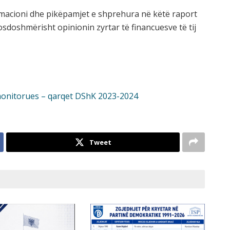
formacioni dhe pikëpamjet e shprehura në këtë raport
sdoshmërisht opinionin zyrtar të financuesve të tij
t monitorues – qarqet DShK 2023-2024
Tweet