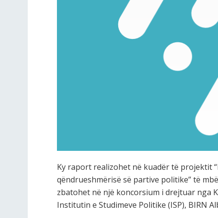
Ky raport realizohet në kuadër të projektit “F
qëndrueshmërisë së partive politike” të mb
zbatohet në një koncorsium i drejtuar nga K
Institutin e Studimeve Politike (ISP), BIRN 