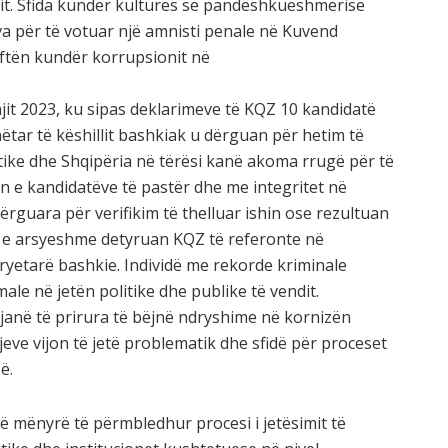
it. Sfida kundër kulturës së pandëshkueshmërisë
va për të votuar një amnisti penale në Kuvend
uftën kundër korrupsionit në
jit 2023, ku sipas deklarimeve të KQZ 10 kandidatë
ëtar të këshillit bashkiak u dërguan për hetim të
itike dhe Shqipëria në tërësi kanë akoma rrugë për të
 e kandidatëve të pastër dhe me integritet në
dërguara për verifikim të thelluar ishin ose rezultuan
t e arsyeshme detyruan KQZ të referonte në
kryetarë bashkie. Individë me rekorde kriminale
ale në jetën politike dhe publike të vendit.
 janë të prirura të bëjnë ndryshime në kornizën
igjeve vijon të jetë problematik dhe sfidë për proceset
ë.
 në mënyrë të përmbledhur procesi i jetësimit të