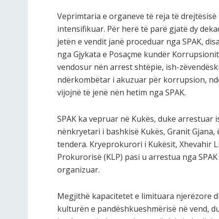
Veprimtaria e organeve të reja të drejtësisë
intensifikuar. Për herë të parë gjatë dy dek
jetën e vendit janë proceduar nga SPAK, disa
nga Gjykata e Posaçme kundër Korrupsionit d
vendosur nën arrest shtëpie, ish-zëvendësk
ndërkombëtar i akuzuar për korrupsion, ndë
vijojnë të jenë nën hetim nga SPAK.
SPAK ka vepruar në Kukës, duke arrestuar is
nënkryetari i bashkisë Kukës, Granit Gjana,
tendera. Kryeprokurori i Kukësit, Xhevahir Li
Prokurorisë (KLP) pasi u arrestua nga SPAK s
organizuar.
Megjithë kapacitetet e limituara njerëzore d
kulturën e pandëshkueshmërisë në vend, 