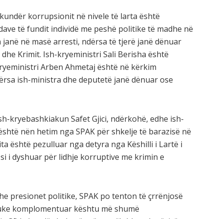
 kundër korrupsionit në nivele të larta është
adave të fundit individë me peshë politike të madhe në
 janë në masë arresti, ndërsa të tjerë janë dënuar
he Krimit. Ish-kryeministri Sali Berisha është
ryeministri Arben Ahmetaj është në kërkim
rsa ish-ministra dhe deputetë janë dënuar ose
h-kryebashkiakun Safet Gjici, ndërkohë, edhe ish-
 është nën hetim nga SPAK për shkelje të barazisë në
ta është pezulluar nga detyra nga Këshilli i Lartë i
i i dyshuar për lidhje korruptive me krimin e
he presionet politike, SPAK po tenton të çrrënjosë
duke komplomentuar kështu më shumë