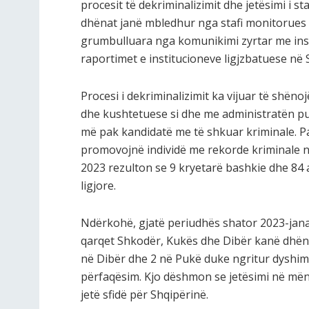
procesit të dekriminalizimit dhe jetësimi i st
dhënat janë mbledhur nga stafi monitorues 
grumbulluara nga komunikimi zyrtar me ins
raportimet e institucioneve ligjzbatuese në 
Procesi i dekriminalizimit ka vijuar të shën
dhe kushtetuese si dhe me administratën pub
më pak kandidatë me të shkuar kriminale. Pava
promovojnë individë me rekorde kriminale në
2023 rezulton se 9 kryetarë bashkie dhe 84
ligjore.
Ndërkohë, gjatë periudhës shator 2023-janar
qarqet Shkodër, Kukës dhe Dibër kanë dhënë 
në Dibër dhe 2 në Pukë duke ngritur dyshime 
përfaqësim. Kjo dëshmon se jetësimi në mënyr
jetë sfidë për Shqipërinë.