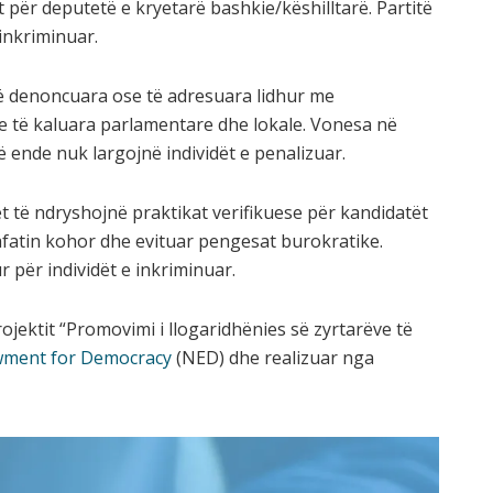
 për deputetë e kryetarë bashkie/këshilltarë. Partitë
 inkriminuar.
 të denoncuara ose të adresuara lidhur me
ve të kaluara parlamentare dhe lokale. Vonesa në
ë ende nuk largojnë individët e penalizuar.
të ndryshojnë praktikat verifikuese për kandidatët
fatin kohor dhe evituar pengesat burokratike.
 për individët e inkriminuar.
ojektit “Promovimi i llogaridhënies së zyrtarëve të
wment for Democracy
(NED) dhe realizuar nga