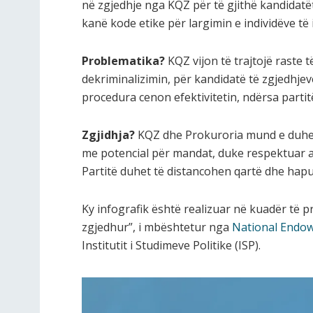
në zgjedhje nga KQZ për të gjithë kandidatët
kanë kode etike për largimin e individëve të
Problematika?
KQZ vijon të trajtojë raste
dekriminalizimin, për kandidatë të zgjedhje
procedura cenon efektivitetin, ndërsa partit
Zgjidhja?
KQZ dhe Prokuroria mund e duhet 
me potencial për mandat, duke respektuar a
Partitë duhet të distancohen qartë dhe hapur
Ky infografik është realizuar në kuadër të pr
zgjedhur”, i mbështetur nga
National Endo
Institutit i Studimeve Politike (ISP).