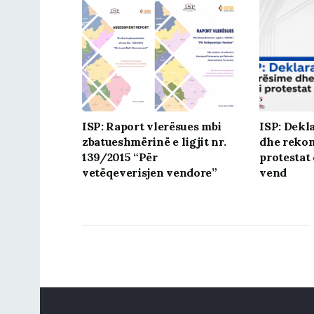
ISP: Raport vlerësues mbi
ISP: Dekl
zbatueshmërinë e ligjit nr.
dhe reko
139/2015 “Për
protestat
vetëqeverisjen vendore”
vend