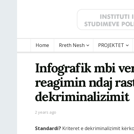
Home
Rreth Nesh
PROJEKTET
Infografik mbi ve
reagimin ndaj ras
dekriminalizimit
2 years ago
Standardi?
Kriteret e dekriminalizimit kërk