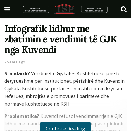
Infografik lidhur me
zbatimin e vendimit të GJK
nga Kuvendi
2 years ago
Standardi?
Vendimet e Gjykatës Kushtetuese janë të
detyrueshme për institucionet, përfshirë dhe Kuvendin.
Gjykata Kushtetuese përfaqëson institucionin kryesor
referues, mbrojtës e promovues i parimeve dhe
normave kushtetuese në RSH.
Problematika?
Kuvendi refuzoi vendimmarrjen e GJK
lidhur me mandatin e një deputeti, si dhe pas opinionit
Continue Reading