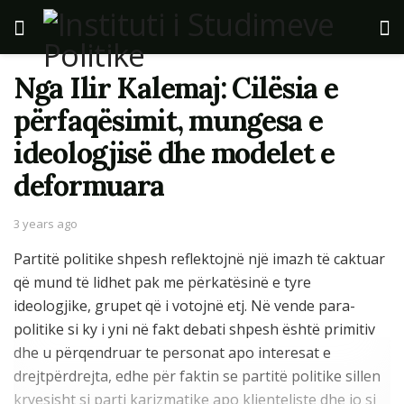
Nga Ilir Kalemaj: Cilësia e
përfaqësimit, mungesa e
ideologjisë dhe modelet e
deformuara
3 years ago
Partitë politike shpesh reflektojnë një imazh të caktuar
që mund të lidhet pak me përkatësinë e tyre
ideologjike, grupet që i votojnë etj. Në vende para-
politike si ky i yni në fakt debati shpesh është primitiv
dhe u përqendruar te personat apo interesat e
drejtpërdrejta, edhe për faktin se partitë politike sillen
kryesisht si parti karizmatike apo klienteliste dhe jo si