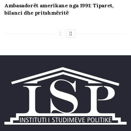
Ambasadorët amerikane nga 1991: Tiparet,
bilanci dhe pritshmëritë
Krejt ndryshe nga debati i nisur qysh para 2-3 dekadave
në vendet perëndimore për mekanizma politikë-bërës
përtej së majtës dhe të djathtës në vende që i kishin
konsoliduar këto struktura qysh shekuj më parë,
këtejpari ideologjinë e njihnim vetëm përmes filozofisë
marksiste-leniniste që është mjet shtypës në duart e
borgjezisë. Me fjalë të tjera, diferencat ideologjike do të
ndihmonin në rritjen e ofertës politike, përmirësimin e