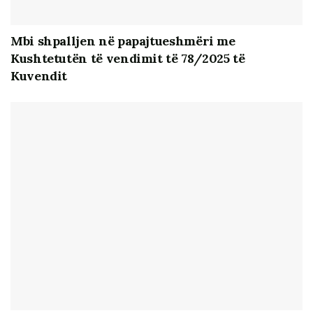
përfaqësimi i grupeve shoqërore dhe interesave
publikë. Modelet pozitive janë të munguara, ashtu
Mbi shpalljen në papajtueshmëri me
sikundër propozimet për politika publike. Natyrisht që
Kushtetutën të vendimit të 78/2025 të
të kesh këtë të fundit, pikënisja është qartësia dhe
Kuvendit
diferencimi ideologjik, pra përplasje idesh që
reflektohet në programet e partive politike, gjë që ende
nuk ka ndodhur në Shqipëri.