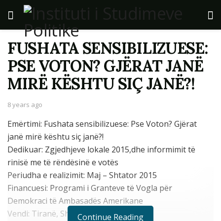
FUSHATA SENSIBILIZUESE:
PSE VOTON? GJËRAT JANË
MIRË KËSHTU SIÇ JANË?!
8 years ago
Emërtimi: Fushata sensibilizuese: Pse Voton? Gjërat
janë mirë kështu siç janë?!
Dedikuar: Zgjedhjeve lokale 2015,dhe informimit të
rinisë me të rëndësinë e votës
Periudha e realizimit: Maj – Shtator 2015
Financuesi: Programi i Granteve të Vogla për
Demokraci të Ambasadës Amerikane
Vendi: Tiranë, Shkodër, Vlorë
Continue Reading