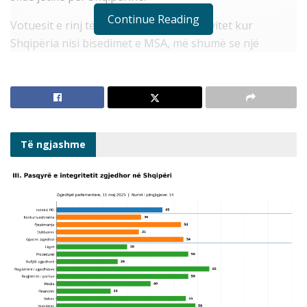
Continue Reading
Votuesit e rinj të sotëm kanë lindur në vitet kur
Shqipëria nisi bisedimet e MSA, më shumë se një
gjeneratë janë formësua në sistemin e ri demokratik,
bazë e të cilit janë vlerat e pluralizmit, konkurrencës,
përfaqësimit, pjesëmarrjes, transparencës dhe
llogaridhënies.
Të ngjashme