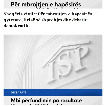
Shoqëria civile: Për mbrojtjen e hapësirës
qytetare, lirisë së shprehjes dhe debatit
demokratik
Angazhimi i të rinjëve dhe i stafeve akademike në lidhje
me fuqizimin e integritetit të zgjedhjeve dhe
qëndrueshmërinë e zgjedhjeve ishte tematika në
takimin e radhës me studentë në UAMD, me të ftuar