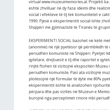
virtual www.muzeuimemories.al. Projekti ka 
është zhvilluar në dy faza: ideimi dhe realiz
social i efekteve të tij tek komunitetet e ca
1990. Pjesë e eksperimentit social ishte zhvi
Shqipëri me gjimnazistë të Tiranës të grupm
EKSPERIMENTI SOCIAL bazohet në këtë metodë
(anonime) në një pyetësor që përmbledh të d
periudhën komuniste në Shqipëri. Pyetjet lid
qytetare, drejtuesit e tij dhe raportet e qyt
rinjtë ftohen të vizitojnë ekspozitën Muze
periudhën komuniste. Pasi ata vizitojnë muz
plotësojnë një formular të dytë me 80% pyetj
eksperimentit është të analizohen njohuritë 
përpara dhe pas vizitës në Muzeun e Memo
burojnë nga perceptimet rinore mbi periud