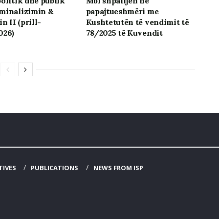
politik dhe publik
Mbi shpalljen në
minalizimin &
papajtueshmëri me
n II (prill-
Kushtetutën të vendimit të
026)
78/2025 të Kuvendit
TIVES
PUBLICATIONS
NEWS FROM ISP