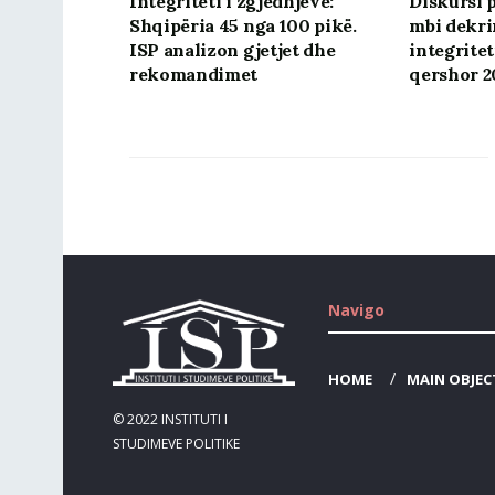
Integriteti i zgjedhjeve:
Diskursi 
Shqipëria 45 nga 100 pikë.
mbi dekri
ISP analizon gjetjet dhe
integriteti
rekomandimet
qershor 2
Navigo
HOME
MAIN OBJEC
© 2022
INSTITUTI I
STUDIMEVE POLITIKE