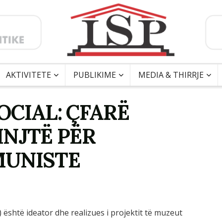
AKTIVITETE
PUBLIKIME
MEDIA & THIRRJE
CIAL: ÇFARË
INJTË PËR
MUNISTE
l) është ideator dhe realizues i projektit të muzeut