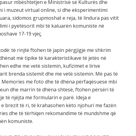
pasur mbështetjen e Ministrisë së Kulturës dhe
imi i muzeut virtual online, si dhe eksperimentimi
ktuara, sidomos grupmoshat e reja, të lindura pas vitit
llimi i pyetësorit mbi të kaluarën komuniste në
oshave 17-19 vjeç.
: të rinjtë ftohen të japin përgjigje me shkrim
hënat më tipike të karakteristikave të jetës në
hen edhe me vetë sistemin, kufizimet e lirive
etarit brenda sistemit dhe me vetë sistemin. Më pas të
u i Memories me foto dhe të dhëna përfaqësuese mbi
eun dhe marrin të dhëna shtesë, ftohen përsëri të
e të njëjta me formularin e parë. Ideja e
e brezit të ri, të krahasohen këto njohuri me fazën
ries dhe të tërhiqen rekomandime të mundshme që
hën komuniste.