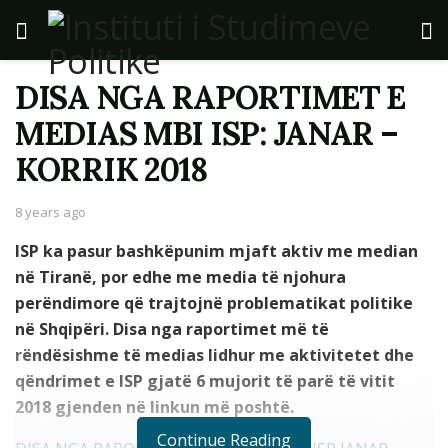
DISA NGA RAPORTIMET E
MEDIAS MBI ISP: JANAR –
KORRIK 2018
8 years ago
ISP ka pasur bashkëpunim mjaft aktiv me median
në Tiranë, por edhe me media të njohura
perëndimore që trajtojnë problematikat politike
në Shqipëri. Disa nga raportimet më të
rëndësishme të medias lidhur me aktivitetet dhe
qëndrimet e ISP gjatë 6 mujorit të parë të vitit
2018 gjenden në linkun më poshtë.
Continue Reading