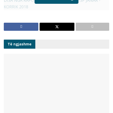
DISA NGA RAPORTIMET E MEDIAS MBI ISP JANAR -
KORRIK 2018
Të ngjashme