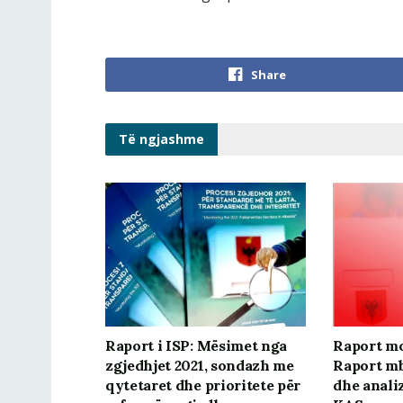
Share
Të ngjashme
Raport i ISP: Mësimet nga
Raport mo
zgjedhjet 2021, sondazh me
Raport m
qytetaret dhe prioritete për
dhe anali