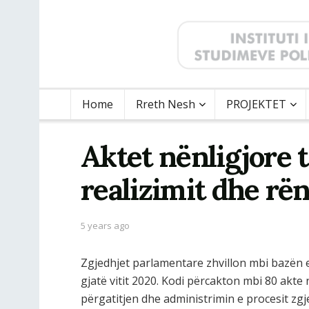
Home
Rreth Nesh
PROJEKTET
Aktet nënligjore t
realizimit dhe rë
5 years ago
Zgjedhjet parlamentare zhvillon mbi bazën e 
gjatë vitit 2020. Kodi përcakton mbi 80 akte
përgatitjen dhe administrimin e procesit zgj