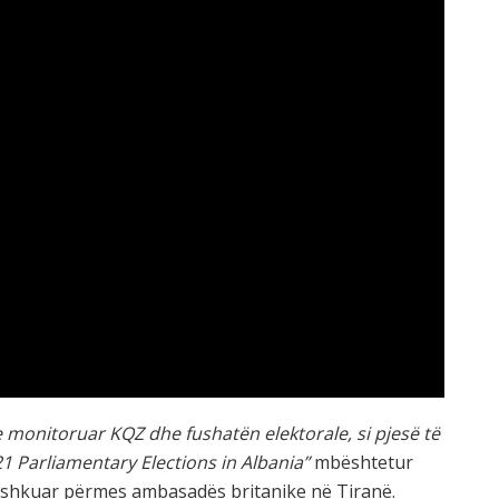
ke monitoruar KQZ dhe fushatën elektorale, si pjesë të
1 Parliamentary Elections in Albania”
mbështetur
Bashkuar përmes ambasadës britanike në Tiranë.