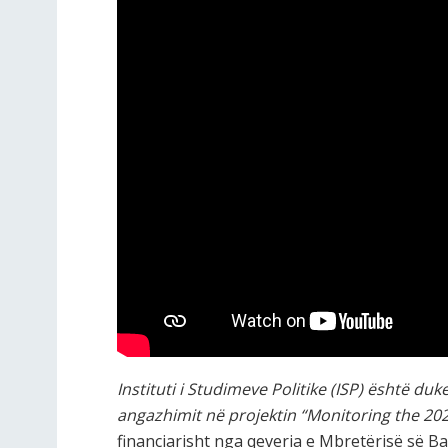
Instituti i Studimeve Politike (ISP) është du
angazhimit në projektin “Monitoring the 202
financiarisht nga qeveria e Mbretërisë së 