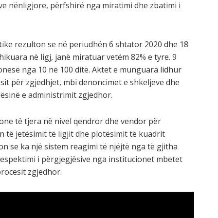
e nënligjore, përfshirë nga miratimi dhe zbatimi i
itike rezulton se në periudhën 6 shtator 2020 dhe 18
ikuara në ligj, janë miratuar vetëm 82% e tyre. 9
vonesë nga 10 në 100 ditë. Aktet e munguara lidhur
it për zgjedhjet, mbi denoncimet e shkeljeve dhe
lësinë e administrimit zgjedhor.
ione të tjera në nivel qendror dhe vendor për
të jetësimit të ligjit dhe plotësimit të kuadrit
n se ka një sistem reagimi të njëjtë nga të gjitha
 respektimi i përgjegjësive nga institucionet mbetet
procesit zgjedhor.