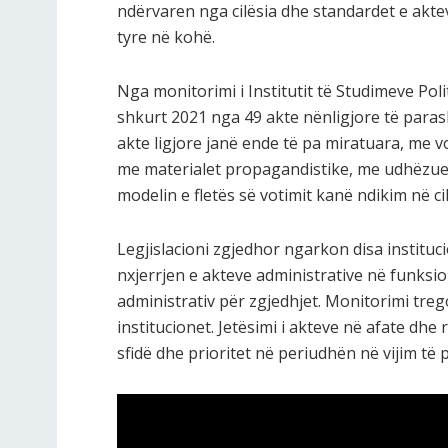
ndërvaren nga cilësia dhe standardet e aktev
tyre në kohë.
Nga monitorimi i Institutit të Studimeve Pol
shkurt 2021 nga 49 akte nënligjore të parash
akte ligjore janë ende të pa miratuara, me 
me materialet propagandistike, me udhëzues
modelin e fletës së votimit kanë ndikim në ci
Legjislacioni zgjedhor ngarkon disa instituc
nxjerrjen e akteve administrative në funksion 
administrativ për zgjedhjet. Monitorimi trego
institucionet. Jetësimi i akteve në afate dhe
sfidë dhe prioritet në periudhën në vijim të 