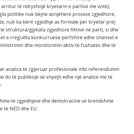
rritur të ndryshojë kryetarin e partisë me votë),
ogla politike nuk bëjnë asnjëherë procese zgjedhore,
ste, nuk ka bërë zgjedhje as formale për kryetar prej
kanë struktura/gjykata zgjedhore fiktive në parti, si dhe
et e rregullta konkurruese përfshirë edhe shanset e
ministrimin dhe monitorimin aktiv të fushatës dhe të
ikuar analiza të zgjeruar profesionale mbi referendumin
he do të publikojë së shpejti edhe një analizë më të
.
yshme të zgjedhjeve dhe demokracinë së brendshme
e të NED dhe EU.