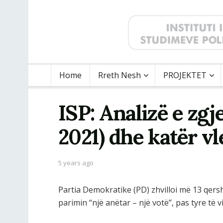
Home
Rreth Nesh
PROJEKTET
ISP: Analizë e zgj
2021) dhe katër v
5 years ago
Partia Demokratike (PD) zhvilloi më 13 qersh
parimin “një anëtar – një votë”, pas tyre të v