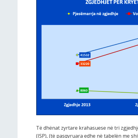
Të dhënat zyrtare krahasuese në tri zgjedhje
(ISP), (të pasqyruara edhe në tabelën me sh