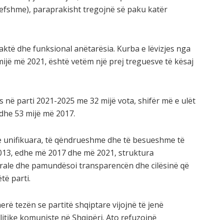
vlefshme), paraprakisht tregojnë së paku katër
 saktë dhe funksional anëtarësia. Kurba e lëvizjes nga
ijë më 2021, është vetëm një prej treguesve të kësaj
s në parti 2021-2025 me 32 mijë vota, shifër më e ulët
3 dhe 53 mijë më 2017.
të unifikuara, të qëndrueshme dhe të besueshme të
013, edhe më 2017 dhe më 2021, struktura
orale dhe pamundësoi transparencën dhe cilësinë që
të parti.
rë tezën se partitë shqiptare vijojnë të jenë
litike komuniste në Shqipëri. Ato refuzojnë