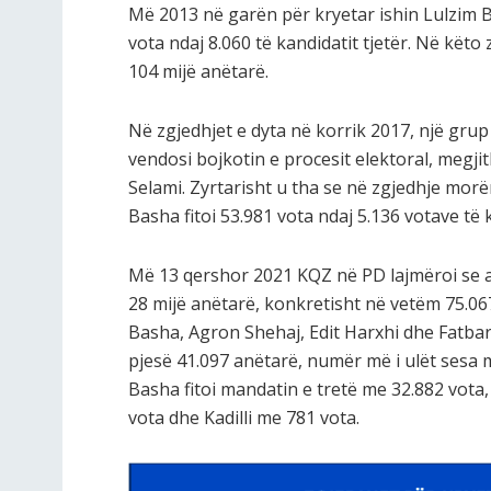
Më 2013 në garën për kryetar ishin Lulzim B
vota ndaj 8.060 të kandidatit tjetër. Në kë
104 mijë anëtarë.
Në zgjedhjet e dyta në korrik 2017, një grup 
vendosi bojkotin e procesit elektoral, megji
Selami. Zyrtarisht u tha se në zgjedhje mor
Basha fitoi 53.981 vota ndaj 5.136 votave të k
Më 13 qershor 2021 KQZ në PD lajmëroi se 
28 mijë anëtarë, konkretisht në vetëm 75.06
Basha, Agron Shehaj, Edit Harxhi dhe Fatbard
pjesë 41.097 anëtarë, numër më i ulët sesa 
Basha fitoi mandatin e tretë me 32.882 vota
vota dhe Kadilli me 781 vota.