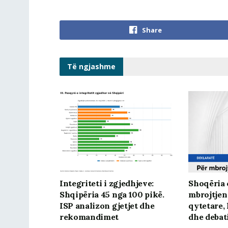
Share
Të ngjashme
Integriteti i zgjedhjeve:
Shoqëria c
Shqipëria 45 nga 100 pikë.
mbrojtjen
ISP analizon gjetjet dhe
qytetare, 
rekomandimet
dhe debat