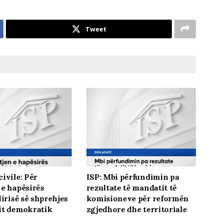
Tweet
ivile: Për
ISP: Mbi përfundimin pa
 e hapësirës
rezultate të mandatit të
lirisë së shprehjes
komisioneve për reformën
it demokratik
zgjedhore dhe territoriale