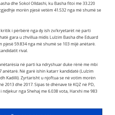
asha dhe Sokol Olldashi, ku Basha fitoi me 33.220
to zgjedhje morën pjesë vetëm 41.532 nga më shumë se
kritik i përbërë nga dy ish zv/kryetarët në parti
thatë gara u zhvillua midis Lulzim Basha dhe Eduard
ën pjesë 59.834 nga më shumë se 103 mijë anëtarë.
andidatit rival.
anëtarësia në parti ka ndryshuar duke rënë me mbi
7 anëtarë. Në garë ishin katarr kandidatë (Lulzim
h Kadilli). Zyrtarisht u njoftua se në votim morën
më 2013 dhe 2017. Sipas të dhënave të KQZ në PD,
, i ndjekur nga Shehaj me 6.038 vota, Harxhi me 983