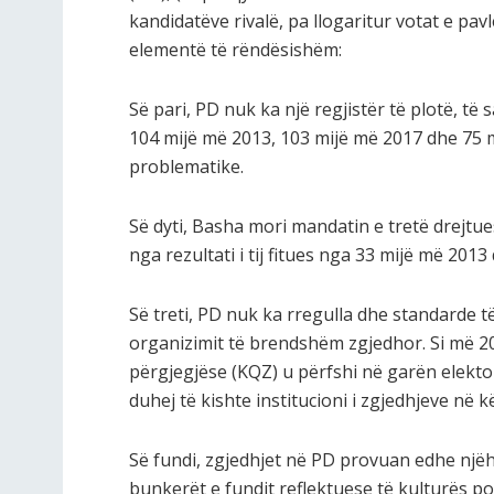
kandidatëve rivalë, pa llogaritur votat e pa
elementë të rëndësishëm:
Së pari, PD nuk ka një regjistër të plotë, të
104 mijë më 2013, 103 mijë më 2017 dhe 75 m
problematike.
Së dyti, Basha mori mandatin e tretë drejtue
nga rezultati i tij fitues nga 33 mijë më 201
Së treti, PD nuk ka rregulla dhe standarde 
organizimit të brendshëm zgjedhor. Si më 2
përgjegjëse (KQZ) u përfshi në garën elekt
duhej të kishte institucioni i zgjedhjeve në kë
Së fundi, zgjedhjet në PD provuan edhe njëhe
bunkerët e fundit reflektuese të kulturës po