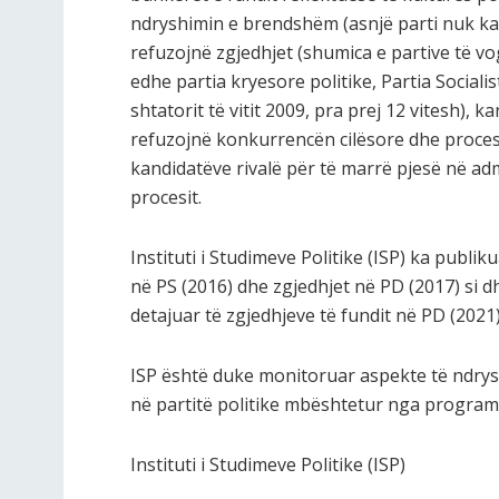
ndryshimin e brendshëm (asnjë parti nuk ka a
refuzojnë zgjedhjet (shumica e partive të v
edhe partia kryesore politike, Partia Sociali
shtatorit të vitit 2009, pra prej 12 vitesh), 
refuzojnë konkurrencën cilësore dhe proces
kandidatëve rivalë për të marrë pjesë në ad
procesit.
Instituti i Studimeve Politike (ISP) ka publ
në PS (2016) dhe zgjedhjet në PD (2017) si d
detajuar të zgjedhjeve të fundit në PD (2021)
ISP është duke monitoruar aspekte të ndr
në partitë politike mbështetur nga program
Instituti i Studimeve Politike (ISP)