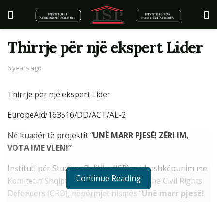
Thirrje për një ekspert Lider
6 years ago
Thirrje për një ekspert Lider
EuropeAid/163516/DD/ACT/AL-2
Në kuadër të projektit “
UNË MARR PJESË!
ZËRI IM,
VOTA IME VLEN!”
Instituti për Studime Politike (ISP), në bashkëpunim me
Continue Reading
Komitetin Shqiptar të Helsinkit (KShH) dhe Civil Rights
Defenders (CRD), nëpërmjet nismës “
Unë marr pjesë!
Zëri im, vota ime vlen
” të financuar nga Bashkimi