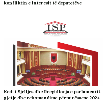
rekomandimet e shprehura janë të ISP-së dhe nuk
konfliktin e interesit të deputetëve
përfaqësojnë domosdoshmërisht ato të Departamentit
të Shtetit.
Kodi i Sjelljes dhe Rregullorja e parlamentit,
gjetje dhe rekomandime përmirësuese 2024