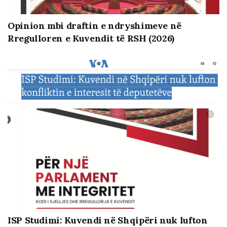
Opinion mbi draftin e ndryshimeve në
Rregulloren e Kuvendit të RSH (2026)
Ky infografik është realizuar në kuadër të projektit “Një
parlament me integritet: Kodi i Sjelljes, Transparenca
dhe Llogaridhënia”, i cili po zbatohet nga ISP me
mbështetjen financiare të Programit të Granteve të
Vogla të Komisionit për Demokraci të Ambasadës së
SHBA në Tiranë. Opinionet, gjetjet, konkluzionet dhe
ISP Studimi: Kuvendi në Shqipëri nuk lufton