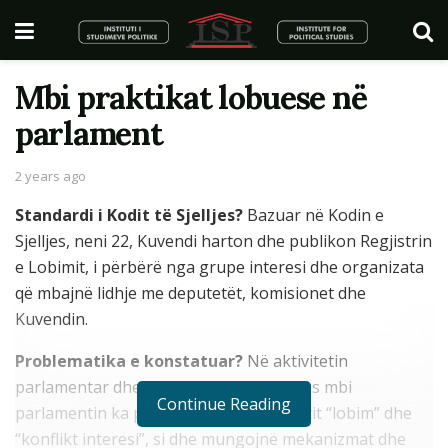
Mbi praktikat lobuese në
parlament
2 years ago
Standardi i Kodit të Sjelljes?
Bazuar në Kodin e
Sjelljes, neni 22, Kuvendi harton dhe publikon Regjistrin
e Lobimit, i përbërë nga grupe interesi dhe organizata
që mbajnë lidhje me deputetët, komisionet dhe
Kuvendin.
Problematika e konstatuar?
Në aktivitetin
parlamentar dhe në raportimet e medias mbi
Continue Reading
parlamentin ka paqartësi midis konceptit “lobim” dhe
“konflikt interesi”, si dhe mungojnë mekanizmat dhe