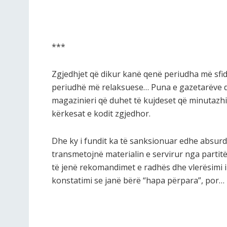
***
Zgjedhjet që dikur kanë qenë periudha më sfi
periudhë më relaksuese… Puna e gazetarëve d
magazinieri që duhet të kujdeset që minutazhi
kërkesat e kodit zgjedhor.
Dhe ky i fundit ka të sanksionuar edhe absurdi
transmetojnë materialin e servirur nga partitë
të jenë rekomandimet e radhës dhe vlerësimi i
konstatimi se janë bërë “hapa përpara”, por…