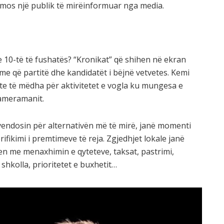
omos një publik të mirëinformuar nga media.
e 10-të të fushatës? “Kronikat” që shihen në ekran
me që partitë dhe kandidatët i bëjnë vetvetes. Kemi
nte të mëdha për aktivitetet e vogla ku mungesa e
ameramanit.
vendosin për alternativën më të mirë, janë momenti
rifikimi i premtimeve të reja. Zgjedhjet lokale janë
hen me menaxhimin e qyteteve, taksat, pastrimi,
 shkolla, prioritetet e buxhetit…