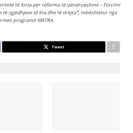
eritete të forta për reforma të qëndrueshme – Forcimi
e të zgjedhjeve të lira dhe të drejta
”,
mbështetur nga
përmes programit MATRA.
Tweet