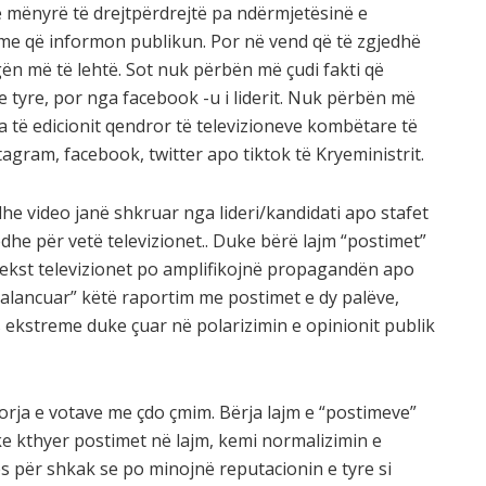
ë mënyrë të drejtpërdrejtë pa ndërmjetësinë e
me që informon publikun. Por në vend që të zgjedhë
ën më të lehtë. Sot nuk përbën më çudi fakti që
e tyre, por nga facebook -u i liderit. Nuk përbën më
a të edicionit qendror të televizioneve kombëtare të
tagram, facebook, twitter apo tiktok të Kryeministrit.
dhe video janë shkruar nga lideri/kandidati apo stafet
edhe për vetë televizionet.. Duke bërë lajm “postimet”
tekst televizionet po amplifikojnë propagandën apo
alancuar” këtë raportim me postimet e dy palëve,
ës ekstreme duke çuar në polarizimin e opinionit publik
itorja e votave me çdo çmim. Bërja lajm e “postimeve”
e kthyer postimet në lajm, kemi normalizimin e
es për shkak se po minojnë reputacionin e tyre si