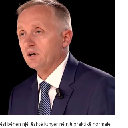
ësi bëhen një, është kthyer në një praktikë normale