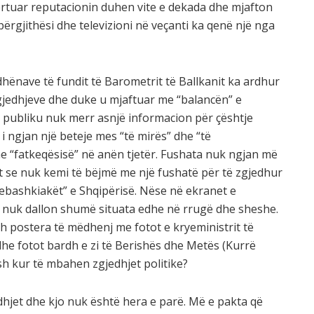
rtuar reputacionin duhen vite e dekada dhe mjafton
përgjithësi dhe televizioni në veçanti ka qenë një nga
hënave të fundit të Barometrit të Ballkanit ka ardhur
gjedhjeve dhe duke u mjaftuar me “balancën” e
, publiku nuk merr asnjë informacion për çështje
 ngjan një beteje mes “të mirës” dhe “të
e “fatkeqësisë” në anën tjetër. Fushata nuk ngjan më
t se nuk kemi të bëjmë me një fushatë për të zgjedhur
yebashkiakët” e Shqipërisë. Nëse në ekranet e
, nuk dallon shumë situata edhe në rrugë dhe sheshe.
 postera të mëdhenj me fotot e kryeministrit të
he fotot bardh e zi të Berishës dhe Metës (Kurrë
sh kur të mbahen zgjedhjet politike?
hjet dhe kjo nuk është hera e parë. Më e pakta që