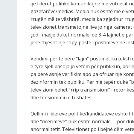
që liderët politikë komunikojnë me votuesit n
gazetarëve/medias. Media nuk është më e vet
rrugën më të vështirë, media ka zgjedhur rrug
televizionet transmetojnë live jo nga kamerat 
çudi, madje duket normale, që 3-4 lajmet e par
jenë thjesht një copy-paste i postimeve në ins
Vendimi për të bërë “lajm” postimet ku teksti 
e tyre sjell pasoja jo vetëm për publikun, por 
pa bërë asnjë verifikim apo pa ofruar një kon
dezinformin tek publiku. Për më tepër duke “b
televizioni bëhet “rrip transmisioni” i retorik
dhe tensionimin e fushatës.
Qëllimi i liderëve politikë/kandidatëve është f
dhe “cicërimeve” nuk është normale, – por duk
anormalitetit. Televizionet po i bëjnë dëm vet