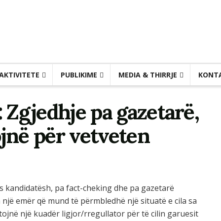
AKTIVITETE
PUBLIKIME
MEDIA & THIRRJE
KONT
: Zgjedhje pa gazetarë,
jnë për vetveten
s kandidatësh, pa fact-cheking dhe pa gazetarë
h një emër që mund të përmbledhë një situatë e cila sa
në një kuadër ligjor/rregullator për të cilin garuesit