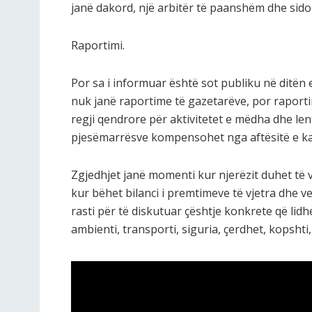
janë dakord, një arbitër të paanshëm dhe sid
Raportimi.
Por sa i informuar është sot publiku në ditën 
nuk janë raportime të gazetarëve, por raporti
regji qendrore për aktivitetet e mëdha dhe le
pjesëmarrësve kompensohet nga aftësitë e k
Zgjedhjet janë momenti kur njerëzit duhet të 
kur bëhet bilanci i premtimeve të vjetra dhe ve
rasti për të diskutuar çështje konkrete që lid
ambienti, transporti, siguria, çerdhet, kopshti,