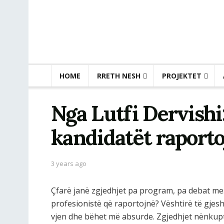
HOME
RRETH NESH
PROJEKTET
Nga Lutfi Dervishi
kandidatët raporto
3 years ago
Çfarë janë zgjedhjet pa program, pa debat me
profesionistë që raportojnë? Vështirë të gjes
vjen dhe bëhet më absurde. Zgjedhjet nënkuptoj