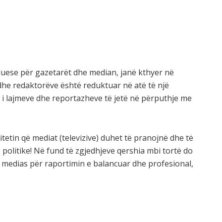
duese për gazetarët dhe median, janë kthyer në
he redaktorëve është reduktuar në atë të një
 i lajmeve dhe reportazheve të jetë në përputhje me
tetin që mediat (televizive) duhet të pranojnë dhe të
 politike! Në fund të zgjedhjeve qershia mbi tortë do
 medias për raportimin e balancuar dhe profesional,