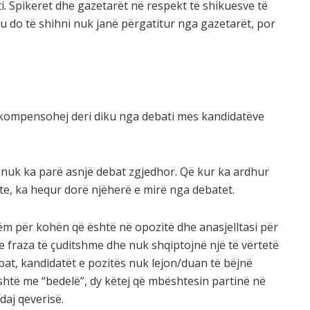
i. Spikeret dhe gazetarët në respekt të shikuesve të
u do të shihni nuk janë përgatitur nga gazetarët, por
kompensohej deri diku nga debati mes kandidatëve
ë nuk ka parë asnjë debat zgjedhor. Që kur ka ardhur
ste, ka hequr dorë njëherë e mirë nga debatet.
tëm për kohën që është në opozitë dhe anasjelltasi për
 fraza të çuditshme dhe nuk shqiptojnë një të vërtetë
bat, kandidatët e pozitës nuk lejon/duan të bëjnë
është me “bedelë”, dy këtej që mbështesin partinë në
daj qeverisë.