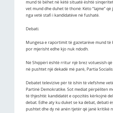
mund të bëhet në këtë situatë është sinqeritet
vet mund dhe duhet të thonë: Këto “lajme” që j
nga vetë stafi i kandidatëve në fushatë.
Debati.
Mungesa e raportimit të gazetarëve mund të 
por mjerisht edhe kjo nuk ndodh.
Në Shqipëri është rritur një brez votuesish q
në pushtet një dekadë më parë, Partia Sociali
Debatet televizive për të ishin të vlefshme ve
Partinë Demokratike. Sot mediat përpëliten me
të thjeshtë: kandidatët e opozitës kërkojnë de
debat. Edhe aty ku duket se ka debat, debati 
pushtet dhe dy në anën tjetër që janë kritikë n