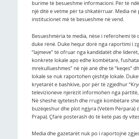
burime të besueshme informacioni. Për të ndë
një ditë e vetme për ta shkatërruar. Media në 
institucionet më të besueshme në vend.
Besueshmëria te media, nëse i referohemi të d
duke rënë. Duke hequr dorë nga raportimi i z
“lajmeve” të ofruar nga kandidatët dhe liderët
konkrete lokale apo edhe kombëtare, fushata i
mrekullueshmes” në një anë dhe të “keqes” dh
lokale se nuk raportohen çështje lokale. Duke
kryetarët e bashkive, por për të zgjedhur “Kr
televizioneve njerëzit informohen nga partitë
Në sheshe qytetesh dhe rrugë kombëtare sheh
buzëqeshur dhe plot ngjyra (Vetëm Përpara) d
Prapa). Çfarë posterash do të ketë pas dy vite
Media dhe gazetarët nuk po i raportojnë zgjed