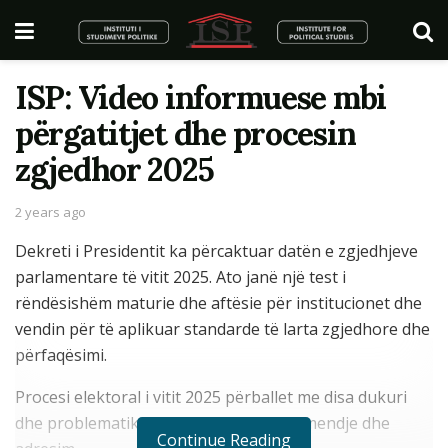
ISP: Video informuese mbi
përgatitjet dhe procesin
zgjedhor 2025
2 years ago
Dekreti i Presidentit ka përcaktuar datën e zgjedhjeve
parlamentare të vitit 2025. Ato janë një test i
rëndësishëm maturie dhe aftësie për institucionet dhe
vendin për të aplikuar standarde të larta zgjedhore dhe
përfaqësimi.
Procesi elektoral i vitit 2025 përballet me disa dukuri
dhe problematika, të cilat meritojnë vëmendje dhe
Continue Reading