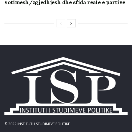
votimesh/zgjedhjesh dhe sfida reale e partive
MATRA. Përmbajtja e dokumentit është përgjegjësi
vetëm e autorit dhe e Institutit të Studimeve Politike.
© 2022
INSTITUTI I STUDIMEVE POLITIKE