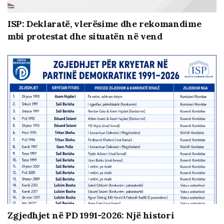
Link:
https://www.youtube.com/watch?v=TMPMkolvkc0
ISP: Deklaratë, vlerësime dhe rekomandime
mbi protestat dhe situatën në vend
Kjo video bëhet në kuadër të projektit “Partneritete të
forta për reforma të qëndrueshme – Forcimi i rolit të
shoqërisë civile në adresimin e sfidave të zgjedhjeve të
lira dhe të drejta”, mbështetur nga Ambasada e
Zgjedhjet në PD 1991-2026: Një histori
Mbretërisë së Vendeve të Ulta përmes programit