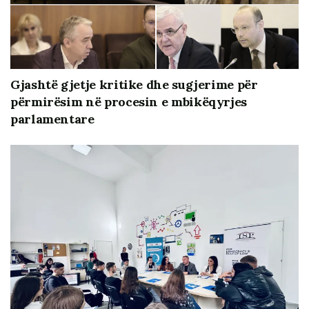
Gjashtë gjetje kritike dhe sugjerime për
përmirësim në procesin e mbikëqyrjes
parlamentare
Ecja drejt një qeverisje sa më përfaqësuese dhe
transparente kërkon edhe aplikimin e standardeve më
të larta të llogaridhënies dhe të mirëqeverisjes. Në
raportet e mëparshme të ISP rezulton se bashkia
Tiranë në dallim nga bashkitë e tjera aplikon programe
specifike informimi publik, përfshirë aplikacioni Tirana
ime, por edhe ndërkohë mbetet në deficit në raport me
zbatimin rigoroz të kërkesave të ligjit për konsultimin
publik, programin e transparencës dhe përfaqësimin