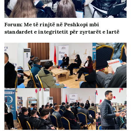
qytetar në vendimmarrje.
Forum: Me të rinjtë në Peshkopi mbi
standardet e integritetit për zyrtarët e lartë
Të rinjtë e gjimnazit “Sami Frashëri” diskutuan mbi
perceptimet dhe pritshmëritë e tyre ndaj qeverisjes
vendore, përvojat dhe nevojat që ata kanë, bilancin e
deritanishëm të qeverisje vendore në bashkinë Tiranë
dhe qarkun përkatës të Tiranës, cilësinë e shërbimeve
që ofrohen dhe mekanizmat sesi të rinjtë mund të kenë
zë më aktiv dhe më të rëndësishëm në proceset e
konsultimit dhe të vendimmarrjes lokale. Bashkë me të