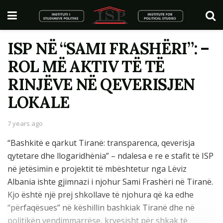
ISP NË “SAMI FRASHËRI”: –
ROL MË AKTIV TË TË
RINJËVE NË QEVERISJEN
LOKALE
7 years ago
“Bashkitë e qarkut Tiranë: transparenca, qeverisja
qytetare dhe llogaridhënia” – ndalesa e re e stafit të ISP
në jetësimin e projektit të mbështetur nga Lëviz
Albania ishte gjimnazi i njohur Sami Frashëri në Tiranë.
Kjo është një prej shkollave të njohura që ka edhe
“përfaqësues” në këshillin bashkiak Tiranë dhe në
politikën vendimmarrëse, kryesisht për shkak të