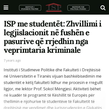
ISP me studentët: Zhvillimi i
legjislacionit në fushën e
pasurive që rrjedhin nga
veprimtaria kriminale
7 years ago
Instituti i Studimeve Politike dhe Fakulteti i Drejtësisë
në Universitetin e Tiranës vijuan bashkëbisedimin me
studentët e këtij fakulteti lidhur me procesin e rregullt
ligjor, me lektor Prof. Sokol Mëngjesi. Aktiviteti bëhet
në kuadër të programit të Këshillit të Europës për
thellimin e njohurive të studentëve të Fakultetit të
drejtësisë me vendimet dhe jurisprudencën e Gjykatës