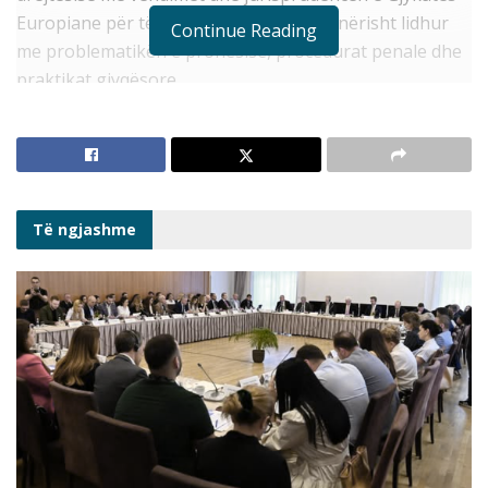
Europiane për të Drejtat e Njeriut, veçanërisht lidhur
Continue Reading
me problematikën e pronësisë, procedurat
penale dhe
praktikat gjyqësore.
Studentët janë të ftuar të marrin pjesë në takime të
veçanta me ekspertë të fushës dhe të debatojnë me ta,
të testojnë njohuritë dhe ekspertizën e tyre dhe
kështu, të krijojnë një panoramë të plotë të
Të ngjashme
problematikës. Zhvillimi i kurseve merr në konsideratë
edhe synimin që çështje të tilla me rëndësi për shtetin e
së drejtës dhe të demokracisë të jenë pjesë integrale e
proceseve të ardhshme mësimore për studentët e
fakulteteve juridike në Shqipëri.