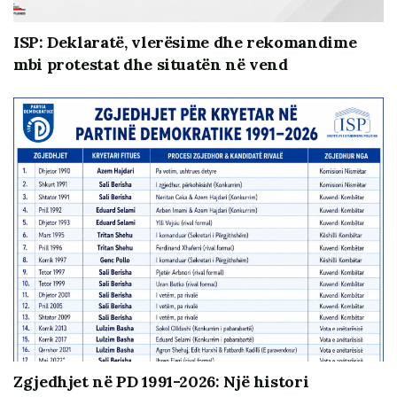
ISP: Deklaratë, vlerësime dhe rekomandime
mbi protestat dhe situatën në vend
Kjo video bëhet në kuadër të projektit “Partneritete të
forta për reforma të qëndrueshme – Forcimi i rolit të
shoqërisë civile në adresimin e sfidave të zgjedhjeve të
lira dhe të drejta”, mbështetur nga Ambasada e
Mbretërisë së Vendeve të Ulta përmes programit
MATRA. Përmbajtja e dokumentit është përgjegjësi
vetëm e autorit dhe e Institutit të Studimeve Politike.
Zgjedhjet në PD 1991-2026: Një histori