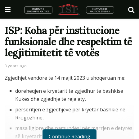
ISP: Koha për institucione
funksionale dhe respektim të
legjitimitetit të votës
3 years ago
Zgjedhjet vendore të 14 majit 2023 u shoqëruan me:
dorëheqjen e kryetarit të zgjedhur të bashkisë
Kukës dhe zgjedhje të reja aty,
përsëritjen e zgjedhjeve për kryetar bashkie në
Rrogozhinë,
masa ligjore dhe pamundësi për marrjen e detyrës
së kryetarit të bashkisë Himarë.
Continue Reading