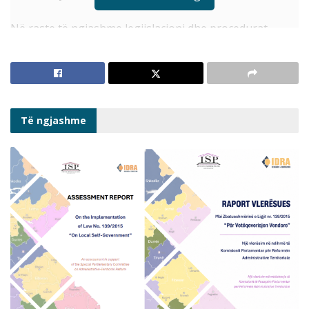
Në raste të ngjashme legjislacioni dhe procedurat
administrative nuk janë shteruese për zgjidhjen e
problematikave. Vendimmarrjet e institucioneve dhe
interpretimi i legjislacionit zgjedhor shoqërohen me
debate dhe kontestime.
Të ngjashme
Zgjedhjet bëhen për qytetarët dhe vota delegon
përgjegjësitë e drejtimit 4 vjeçar të bashkive respektive.
Çdo vonesë apo pengesë që pamundëson respektimin
e sovranitetit dhe votës qytetare përbën një shqetësim
dhe devijim nga praktikat e shtetit të së drejtës dhe
demokracisë funksionale. Rastet e cituara janë dëshmi
e kontrastit midis legjislacionit në fuqi dhe vullnetit të
munguar politik për zgjidhje të qëndrueshme
institucionale. Ato konfirmojnë edhe dështimin e
partive politike për të ofruar kandidatë me integritet të
lartë dhe për të marrë përgjegjësi politike përpara