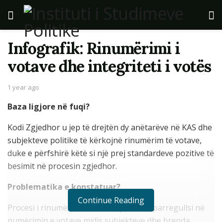
Infografik: Rinumërimi i
votave dhe integriteti i votës
1 year ago
Baza ligjore në fuqi?
Kodi Zgjedhor u jep të drejtën dy anëtarëve në KAS dhe
subjekteve politike të kërkojnë rinumërim të votave,
duke e përfshirë këtë si një prej standardeve pozitive të
besimit në procesin zgjedhor.
Problematika e konstatuar?
Continue Reading
Procesi i rinumërimit nxori në pah disa parregullsi në
numërimin e votave midis subjekteve dhe brenda