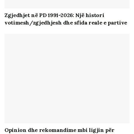
qytetarët nëpërmjet shoqërisë civile, medias dhe
mbështetjes akademike”, zbatuar nga Komiteti i
Zgjedhjet në PD 1991-2026: Një histori
Helsinkit (KSHH) në partneritet me Institutin e
votimesh/zgjedhjesh dhe sfida reale e partive
Studimeve Politike (ISP), BIRN Albania dhe Qëndresa
Qytetare (QQ), mbështetur financiarisht nga Ambasada
Britanike.
Opinion dhe rekomandime mbi ligjin për