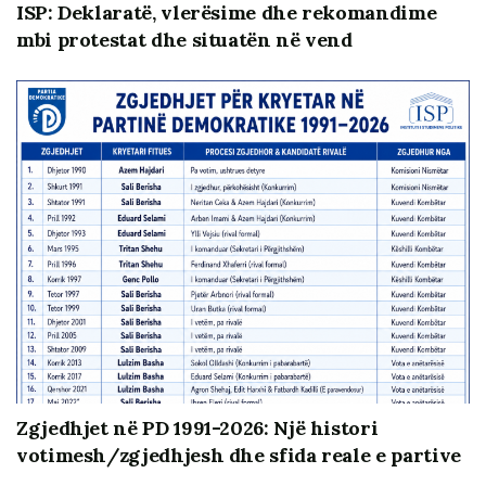
ISP: Deklaratë, vlerësime dhe rekomandime
mbi protestat dhe situatën në vend
Ky infografik është realizuar në kuadër të projektit
“Fuqizimi i integritetit të zgjedhjeve dhe I
qëndrueshmërisë së partive politike”, loti “Forcimi i
rolit monitorues dhe kërkesës së llogarisë nga
qytetarët nëpërmjet shoqërisë civile, medias dhe
mbështetjes akademike”, zbatuar nga Komiteti I
Helsinkit (KSHH) në partneritet me Institutin e
Studimeve Politike (ISP), BIRN Albania dhe Qëndresa
Qytetare (QQ), mbështetur financiarisht nga Ambasada
Britanike.
Zgjedhjet në PD 1991-2026: Një histori
votimesh/zgjedhjesh dhe sfida reale e partive