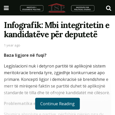
Infografik: Mbi integritetin e
kandidatëve për deputetë
1 year ago
Baza ligjore në fuqi?
Legjislacioni nuk i detyron partitë të aplikojnë sistem
meritokracie brenda tyre, zgjedhje konkurruese apo
primare. Koncepti ligjor i demokracisë së brendshme e
merr të mirëqenë faktin se partitë duhet të aplikojnë
standarde të tilla dhe të ofrojnë kandidatët më cilësorë.
Problematika e konstatuar?
Continue Reading
Shumica absolute e partive, përfshirë njërën nga dy