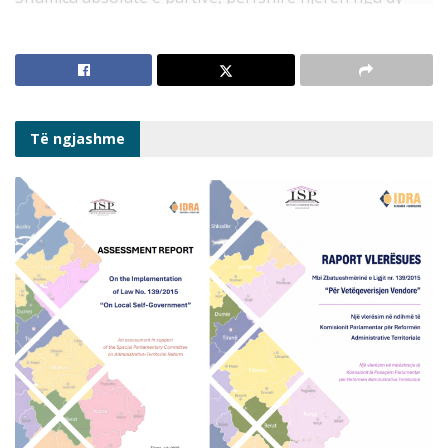
partitë e mëdha nuk po zhvillon zgjedhje të brendshme
konkurruese. Partia e dytë po mban primare të
pjesshme. Më shumë se 90% e kandidatëve me
potencial për në parlamentin e ri rrezikojnë të jenë
produkt i një sistemi jo meritokratik në partitë
Të ngjashme
respektive.
Rekomandime për zgjidhje?
Bazuar në praktikat e mira të vendeve të tjera, ISP ka
rekomanduar në KQZ që krahas listës së kandidatëve
secili prej tyre të depozitojë në KQZ edhe të dhëna të
dokumentuara mbi organin që e ka zgjedhur, duke
nxitur nevojën për më shumë legjitimitet e integritet.