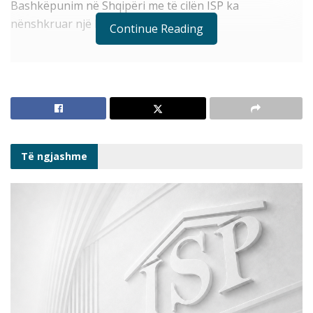
Bashkëpunim në Shqipëri me të cilën ISP ka
nënshkruar një kontratë granti.
Continue Reading
Pozicioni /
Ekspert për propozimin dhe adresimin
Shërbim
e gjetjeve dhe rekomandimeve
Titulli i
“Monitorimi i Kuvendit dhe
Projektit
veprimtarisë parlamentare 2021-
2023”
Të ngjashme
“Mbështetur
Agjencia Zvicerane për Zhvillim dhe
:
Bashkëpunim në Shqipëri
Lloji i
Kontratë shërbimi
Kontratës :
Periudha e
Nëntor 2021 – Mars 2023
kontratës
Koha e
24 ditë
punës