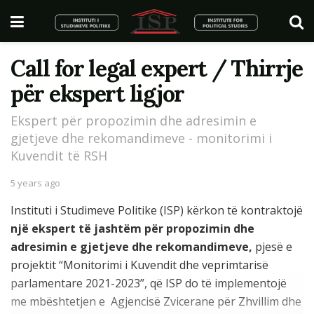
Call for legal expert / Thirrje
për ekspert ligjor
Ekspert për propozimin dhe adresimin e
gjetjeve dhe rekomandimeve - monitorimi i
Kuvendit të RSH
5 years ago
Instituti i Studimeve Politike (ISP) kërkon të kontraktojë
një ekspert të jashtëm për
propozimin dhe
adresimin e gjetjeve dhe rekomandimeve
,
pjesë e
projektit “Monitorimi i Kuvendit dhe veprimtarisë
parlamentare 2021-2023”, që ISP do të implementojë
me mbështetjen e Agjencisë Zvicerane për Zhvillim dhe