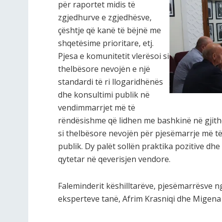
për raportet midis të
zgjedhurve e zgjedhësve,
çështje që kanë të bëjnë me
shqetësime prioritare, etj.
Pjesa e komunitetit vlerësoi si
thelbësore nevojën e një
standardi të ri llogaridhënës
dhe konsultimi publik në
vendimmarrjet më të
rëndësishme që lidhen me bashkinë në gjithë
si thelbësore nevojën për pjesëmarrje më t
publik. Dy palët sollën praktika pozitive dh
qytetar në qeverisjen vendore.
Faleminderit këshilltarëve, pjesëmarrësve ng
eksperteve tanë, Afrim Krasniqi dhe Migena 