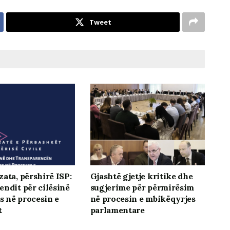
Tweet
ata, përshirë ISP:
Gjashtë gjetje kritike dhe
endit për cilësinë
sugjerime për përmirësim
es në procesin e
në procesin e mbikëqyrjes
t
parlamentare