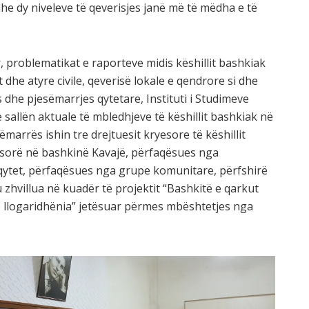
he dy niveleve të qeverisjes janë më të mëdha e të
, problematikat e raporteve midis këshillit bas
hkiak
 dhe atyre civile, qeverisë lokale e qendrore si dhe
dhe pjesëmarrjes qytetare, Instituti i Studimeve
në sallën aktuale të mbledhjeve të këshillit bashkiak në
ëmarrës ishin tre drejtuesit kryesore të këshillit
yesorë në bashkinë Kavajë, përfaqësues nga
 qytet, përfaqësues nga grupe komunitare, përfshirë
 u zhvillua në kuadër të projektit “Bashkitë e qarkut
e llogaridhënia” jetësuar përmes mbështetjes nga