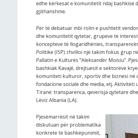
edhe kërkesat e komunitetit ndaj bashkisë d
gjithanshme.
Për të debatuar mbi rolin e pushtetit vendor
dhe komunitetit qytetar, grupeve të interesit
koncepteve të llogaridhënies, transparencës 
Politike (ISP) zhvilloi një takim fokus grup 
Pallatin e Kulturës “Aleksandër Moisiu”. Pjes
bashkiak Kavajë, drejtuesit e sektorëve kr
komuniteti kulturor, sportiv dhe biznesi në
fondacione sociale dhe media, etj. Aktiviteti
Tiranë: transparenca, qeverisja qytetare dh
Lëviz Albania (LA).
Pjesëmarrësit në takim
diskutuan për problematika
konkrete të bashkëpunimit,