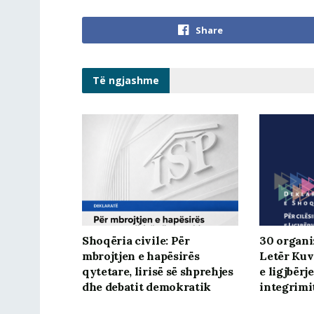
Share
Të ngjashme
Shoqëria civile: Për
30 organiz
mbrojtjen e hapësirës
Letër Kuv
qytetare, lirisë së shprehjes
e ligjbërj
dhe debatit demokratik
integrimi