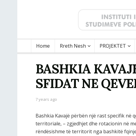
Home
Rreth Nesh
PROJEKTET
BASHKIA KAVAJE
SFIDAT NE QEVE
7 years ago
Bashkia Kavajë përbën një rast specifik në q
territoriale, – zgjedhjet dhe rotacionin në m
rëndësishme të territorit nga bashkitë fqinje