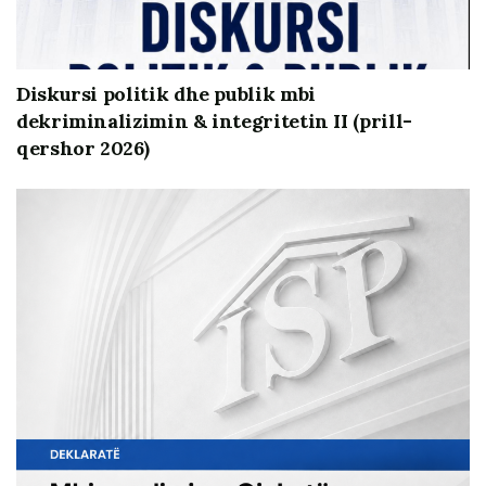
grupit të ekspertëve që ISP zotëron, ndërmarri nismën
informuese “Bashki e Hapur” e cila konsistoi në takimet
me qytetarët për të ndërgjegjësuar dhe nxitur ata të
Diskursi politik dhe publik mbi
përdorin ligjin e të drejtës së informimit në funksion të
dekriminalizimin & integritetin II (prill-
transparencës, informimit publik dhe llogaridhënies
qershor 2026)
për cështjet lokale dhe personale në lidhje me bashkitë
e reja.
Broshura informuese e projektit BASHKI E HAPUR
eshte bashkengjitur:
BASHKI E HAPUR – KODI I TRANSPARENCES
http://www.levizalbania.al/images/Raport-per-te-
drejten-e-informimit.pdf