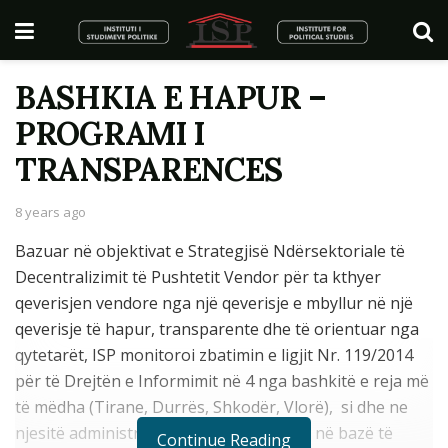
BASHKIA E HAPUR –
PROGRAMI I
TRANSPARENCES
8 years ago
Bazuar në objektivat e Strategjisë Ndërsektoriale të
Decentralizimit të Pushtetit Vendor për ta kthyer
qeverisjen vendore nga një qeverisje e mbyllur në një
qeverisje të hapur, transparente dhe të orientuar nga
qytetarët, ISP monitoroi zbatimin e ligjit Nr. 119/2014
për të Drejtën e Informimit në 4 nga bashkitë e reja më
të mëdha (Tirane, Durrës, Shkodër, Vlorë), si dhe ne
njesitë administrative të tyre të krijuara në bazë të
Continue Reading