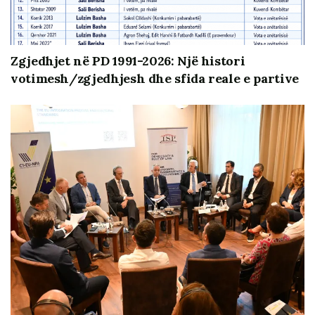
Helsinkit (KSHH) në partneritet me Institutin e
Studimeve Politike (ISP), BIRN Albania dhe Qëndresa
Qytetare (QQ), mbështetur financiarisht nga Ambasada
Zgjedhjet në PD 1991-2026: Një histori
Britanike.
votimesh/zgjedhjesh dhe sfida reale e partive