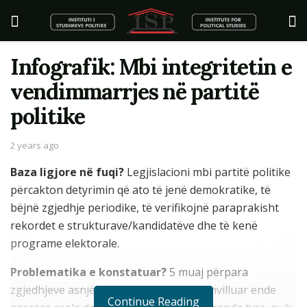
Infografik: Mbi integritetin e
vendimmarrjes në partitë
politike
2 years ago
Baza ligjore në fuqi?
Legjislacioni mbi partitë politike
përcakton detyrimin që ato të jenë demokratike, të
bëjnë zgjedhje periodike, të verifikojnë paraprakisht
rekordet e strukturave/kandidatëve dhe të kenë
programe elektorale.
Problematika e konstatuar?
5 muaj përpara
zgjedhjeve asnjë parti politike nuk ka zhvilluar ende
Continue Reading