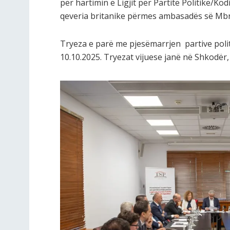
për hartimin e Ligjit për Partitë Politike/K
qeveria britanike përmes ambasadës së Mbr
Tryeza e parë me pjesëmarrjen partive poli
10.10.2025. Tryezat vijuese janë në Shkodër,