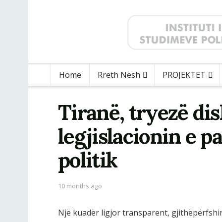
Home
Rreth Nesh
PROJEKTET
Tiranë, tryezë di
legjislacionin e p
politik
10 months ago
Një kuadër ligjor transparent, gjithëpërfsh