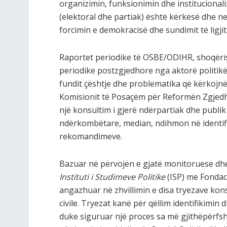
organizimin, funksionimin dhe institucionaliz
(elektoral dhe partiak) është kërkesë dhe n
forcimin e demokracisë dhe sundimit të ligjit
Raportet periodike të OSBE/ODIHR, shoqërisë
periodike postzgjedhore nga aktorë politikë 
fundit çështje dhe problematika që kërkojnë
Komisionit të Posaçëm për Reformën Zgjedho
një konsultim i gjerë ndërpartiak dhe publik
ndërkombëtare, median, ndihmon në identifi
rekomandimeve.
Bazuar në përvojën e gjatë monitoruese dhe v
Instituti i Studimeve Politike
(ISP) me Fondac
angazhuar në zhvillimin e disa tryezave kons
civile. Tryezat kanë për qëllim identifikimin
duke siguruar një proces sa më gjithëpërfs