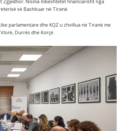
odit Zgjedhor. Nisma mbështetet financiarisht nga
etërisë së Bashkuar në Tiranë.
tike parlamentare dhe KQZ u zhvillua në Tiranë me
 Vlorë, Durrës dhe Korçë.