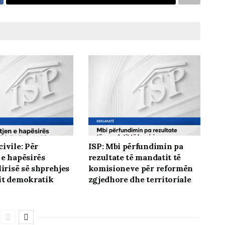
ivile: Për
ISP: Mbi përfundimin pa
 e hapësirës
rezultate të mandatit të
lirisë së shprehjes
komisioneve për reformën
it demokratik
zgjedhore dhe territoriale