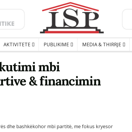
AKTIVITETE
PUBLIKIME
MEDIA & THIRRJE
skutimi mbi
artive & financimin
irës dhe bashkëkohor mbi partitë, me fokus kryesor