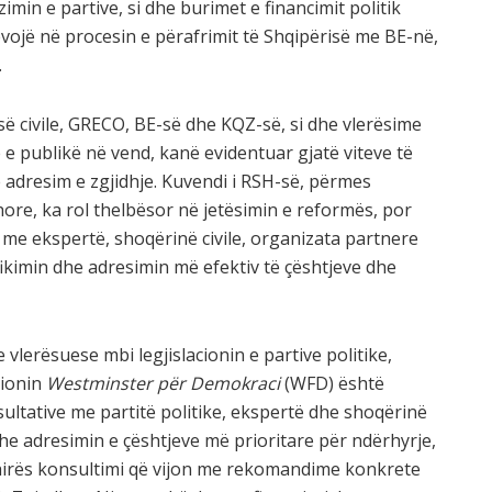
imin e partive, si dhe burimet e financimit politik
evojë në procesin e përafrimit të Shqipërisë me BE-në,
.
 civile, GRECO, BE-së dhe KQZ-së, si dhe vlerësime
e publikë në vend, kanë evidentuar gjatë viteve të
 adresim e zgjidhje. Kuvendi i RSH-së, përmes
re, ka rol thelbësor në jetësimin e reformës, por
 me ekspertë, shoqërinë civile, organizata partnere
kimin dhe adresimin më efektiv të çështjeve dhe
lerësuese mbi legjislacionin e partive politike,
ionin
Westminster për Demokraci
(WFD) është
ultative me partitë politike, ekspertë dhe shoqërinë
 dhe adresimin e çështjeve më prioritare për ndërhyrje,
hirës konsultimi që vijon me rekomandime konkrete