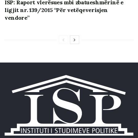
ISP: Raport vlerësues mbi zbatueshmërinë e
ligjit nr. 139/2015 “Për vetëqeverisjen
vendore”