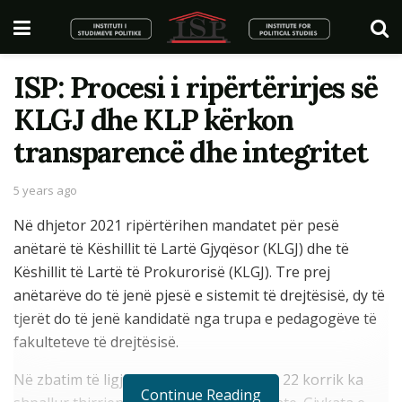
ISP: Procesi i ripërtërirjes së
KLGJ dhe KLP kërkon
transparencë dhe integritet
5 years ago
Në dhjetor 2021 ripërtërihen mandatet për pesë
anëtarë të Këshillit të Lartë Gjyqësor (KLGJ) dhe të
Këshillit të Lartë të Prokurorisë (KLGJ). Tre prej
anëtarëve do të jenë pjesë e sistemit të drejtësisë, dy të
tjerët do të jenë kandidatë nga trupa e pedagogëve të
fakulteteve të drejtësisë.
Në zbatim të ligjit 115/2016 Kuvendi më 22 korrik ka
Continue Reading