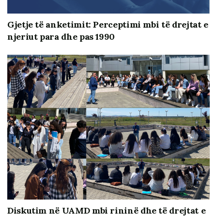
40 mijë të rinj ishin vizitor të projektit online.
Gjetje të anketimit: Perceptimi mbi të drejtat e
njeriut para dhe pas 1990
Diskutim në UAMD mbi rininë dhe të drejtat e