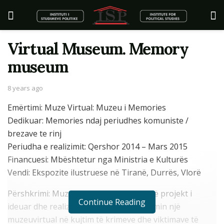
Virtual Museum. Memory
museum
8 years ago
Emërtimi: Muze Virtual: Muzeu i Memories
Dedikuar: Memories ndaj periudhes komuniste /
brezave te rinj
Periudha e realizimit: Qershor 2014 – Mars 2015
Financuesi: Mbështetur nga Ministria e Kulturës
Vendi: Ekspozite ilustruese në Tiranë, Durrës, Vlorë
Përshkrimi: Muzeu i Memories është një projekt i
Continue Reading
ideuar dhe realizuar nga ISP për ndërtimin një
muzeuvirtual në kujtim të krimeve dhe viktimave të