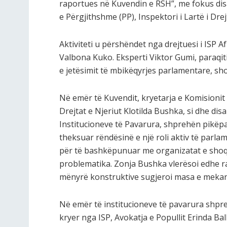
raportues në Kuvendin e RSH”, me fokus disa
e Përgjithshme (PP), Inspektori i Lartë i Drejt
Aktiviteti u përshëndet nga drejtuesi i ISP 
Valbona Kuko. Eksperti Viktor Gumi, paraqit
e jetësimit të mbikëqyrjes parlamentare, 
Në emër të Kuvendit, kryetarja e Komisionit 
Drejtat e Njeriut Klotilda Bushka, si dhe dis
Institucioneve të Pavarura, shprehën pikëp
theksuar rëndësinë e një roli aktiv të parla
për të bashkëpunuar me organizatat e shoqër
problematika. Zonja Bushka vlerësoi edhe r
mënyrë konstruktive sugjeroi masa e mekan
Në emër të institucioneve të pavarura shpre
kryer nga ISP, Avokatja e Popullit Erinda Ball