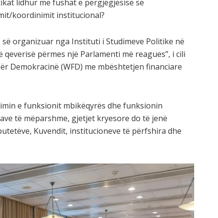
ikat lidhur me fushat e përgjegjësisë së
t/koordinimit institucional?
s së organizuar nga Instituti i Studimeve Politike në
së qeverisë përmes një Parlamenti më reagues”, i cili
për Demokracinë (WFD) me mbështetjen financiare
imin e funksionit mbikëqyrës dhe funksionin
kave të mëparshme, gjetjet kryesore do të jenë
tetëve, Kuvendit, institucioneve të përfshira dhe