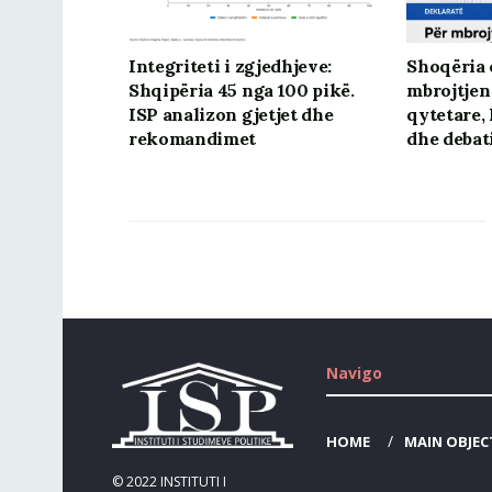
Integriteti i zgjedhjeve:
Shoqëria c
Shqipëria 45 nga 100 pikë.
mbrojtjen
ISP analizon gjetjet dhe
qytetare, 
rekomandimet
dhe debat
Navigo
HOME
MAIN OBJEC
© 2022
INSTITUTI I