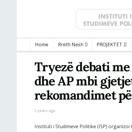
Home
Rreth Nesh
PROJEKTET
Tryezë debati me
dhe AP mbi gjetje
rekomandimet për
2 years ago
Instituti i Studimeve Politike (ISP) organizo