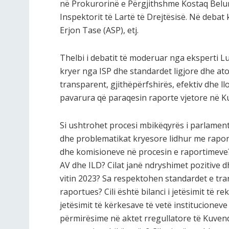
në Prokurorinë e Përgjithshme Kostaq Beluri,
Inspektorit të Lartë të Drejtësisë. Në debat
Erjon Tase (ASP), etj.
Thelbi i debatit të moderuar nga eksperti Lut
kryer nga ISP dhe standardet ligjore dhe ato
transparent, gjithëpërfshirës, efektiv dhe l
pavarura që paraqesin raporte vjetore në Kuv
Si ushtrohet procesi mbikëqyrës i parlamentit
dhe problematikat kryesore lidhur me raport
dhe komisioneve në procesin e raportimeve? 
AV dhe ILD? Cilat janë ndryshimet pozitive d
vitin 2023? Sa respektohen standardet e tr
raportues? Cili është bilanci i jetësimit të r
jetësimit të kërkesave të vetë institucioneve
përmirësime në aktet rregullatore të Kuvend