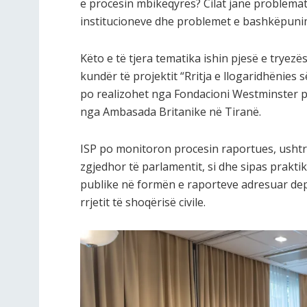
e procesin mbikëqyrës? Cilat janë problemat
institucioneve dhe problemet e bashkëpunimi
Këto e të tjera tematika ishin pjesë e tryezë
kundër të projektit “Rritja e llogaridhënies 
po realizohet nga Fondacioni Westminster 
nga Ambasada Britanike në Tiranë.
ISP po monitoron procesin raportues, ushtr
zgjedhor të parlamentit, si dhe sipas prakti
publike në formën e raporteve adresuar depu
rrjetit të shoqërisë civile.