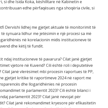
 si dhe Isida Koka, këshilltare në Kabinetin e
 kontribuuan edhe përfaqësues nga shoqëria civile, si
fi Dervishi lidhej me gjetjet aktuale të monitorimit të
 të synuara lidhur me jetësimin e një procesi sa më
logaridhënës në korelacionin midis institucioneve të
end dhe këtij të fundit.
 ndaj institucioneve të pavarura? Cilat janë gjetjet
imet vjetore në Kuvend? Cili është roli i deputetëve
Cilat janë vlerësimet mbi procesin raportues të PP,
he gjetjet kritike të raportimeve 2024 në raport me
ansparencës dhe llogaridhënies në procesin
ekomandimet të parlamentit 2023? Cili është bilanci i
 ndaj parlamentit 2023? Cilat janë nevojat për
it? Cilat janë rekomandimet kryesore për efikasitetin