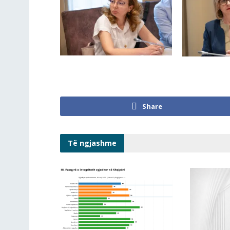
Share
Të ngjashme