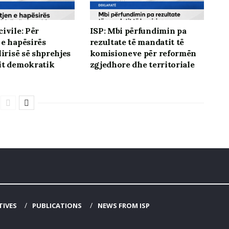
ivile: Për
ISP: Mbi përfundimin pa
 e hapësirës
rezultate të mandatit të
lirisë së shprehjes
komisioneve për reformën
it demokratik
zgjedhore dhe territoriale
TIVES
PUBLICATIONS
NEWS FROM ISP