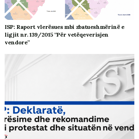
të Shtetit.
ISP: Raport vlerësues mbi zbatueshmërinë e
ligjit nr. 139/2015 “Për vetëqeverisjen
vendore”