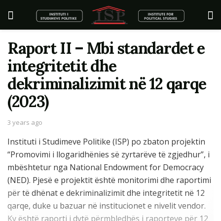
Raport II – Mbi standardet e
integritetit dhe
dekriminalizimit në 12 qarqe
(2023)
3 years ago
Instituti i Studimeve Politike (ISP) po zbaton projektin
“Promovimi i llogaridhënies së zyrtarëve të zgjedhur”, i
mbështetur nga National Endowment for Democracy
(NED). Pjesë e projektit është monitorimi dhe raportimi
për të dhënat e dekriminalizimit dhe integritetit në 12
qarqe, duke u bazuar në institucionet e nivelit vendor.
Ky është raporti i dytë përmbledhës i raporteve për 12