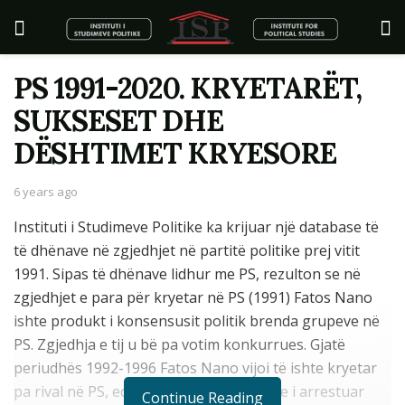
PS 1991-2020. KRYETARËT,
SUKSESET DHE
DËSHTIMET KRYESORE
6 years ago
Instituti i Studimeve Politike ka krijuar një database të
të dhënave në zgjedhjet në partitë politike prej vitit
1991. Sipas të dhënave lidhur me PS, rezulton se në
zgjedhjet e para për kryetar në PS (1991) Fatos Nano
ishte produkt i konsensusit politik brenda grupeve në
PS. Zgjedhja e tij u bë pa votim konkurrues. Gjatë
periudhës 1992-1996 Fatos Nano vijoi të ishte kryetar
pa rival në PS, edhe për shkak se ai ishte i arrestuar
Continue Reading