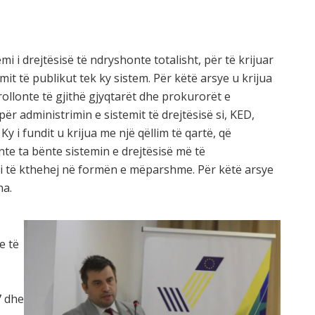
mi i drejtësisë të ndryshonte totalisht, për të krijuar
mit të publikut tek ky sistem. Për këtë arsye u krijua
rollonte të gjithë gjyqtarët dhe prokurorët e
për administrimin e sistemit të drejtësisë si, KED,
Ky i fundit u krijua me një qëllim të qartë, që
e ta bënte sistemin e drejtësisë më të
ri të kthehej në formën e mëparshme. Për këtë arsye
ha.
e të
7 dhe