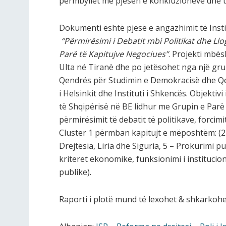
përmbyllet me pjesën e konkluzioneve dhe 
Dokumenti është pjesë e angazhimit të Instit
“Përmirësimi i Debatit mbi Politikat dhe Llo
Parë të Kapitujve Negociues
”
. Projekti mbë
Ulta në Tiranë dhe po jetësohet nga një gru
Qendrës për Studimin e Demokracisë dhe Qev
i Helsinkit dhe Instituti i Shkencës. Objektiv
të Shqipërisë në BE lidhur me Grupin e Parë
përmirësimit të debatit të politikave, forcim
Cluster 1 përmban kapitujt e mëposhtëm: (23
Drejtësia, Liria dhe Siguria, 5 – Prokurimi pub
kriteret ekonomike, funksionimi i instituci
publike).
Raporti i plotë mund të lexohet & shkarkohe