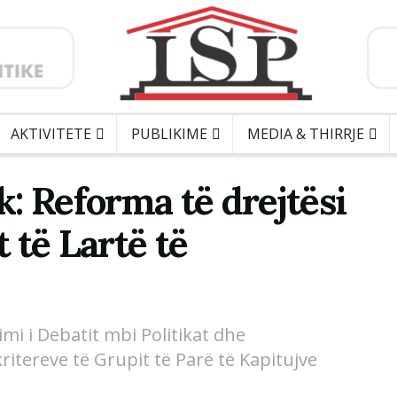
AKTIVITETE
PUBLIKIME
MEDIA & THIRRJE
: Reforma të drejtësi
t të Lartë të
imi i Debatit mbi Politikat dhe
itereve të Grupit të Parë të Kapitujve