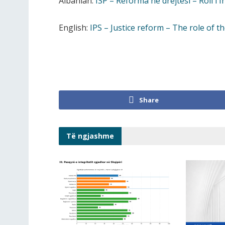
Albanian:
ISP – Reforma ne drejtesi – Roli i 
English:
IPS – Justice reform – The role of th
Share
Të ngjashme