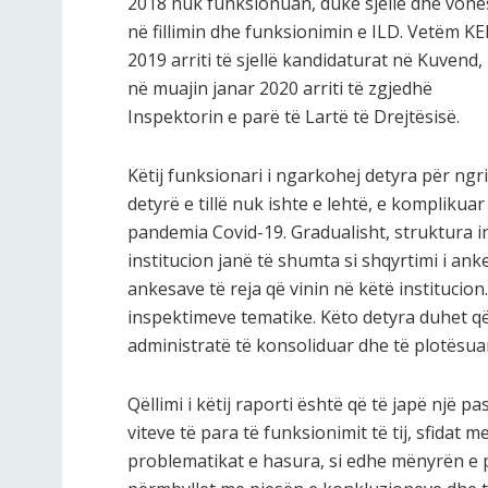
2018 nuk funksionuan, duke sjellë dhe vone
në fillimin dhe funksionimin e ILD. Vetëm KE
2019 arriti të sjellë kandidaturat në Kuvend, i 
në muajin janar 2020 arriti të zgjedhë
Inspektorin e parë të Lartë të Drejtësisë.
Këtij funksionari i ngarkohej detyra për ngri
detyrë e tillë nuk ishte e lehtë, e komplikuar 
pandemia Covid-19. Gradualisht, struktura inst
institucion janë të shumta si shqyrtimi i ank
ankesave të reja që vinin në këtë institucion.
inspektimeve tematike. Këto detyra duhet q
administratë të konsoliduar dhe të plotësuar 
Qëllimi i këtij raporti është që të japë një pa
viteve të para të funksionimit të tij, sfidat m
problematikat e hasura, si edhe mënyrën e 