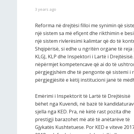
3 years ago
Reforma në drejtësi filloi me synimin që siste
një sistem sa më efiçent dhe rikthimin e besi
një sistem rivlerësimi kalimtar që do të kont
Shqipërisë, si edhe u ngritën organe të reja 
KLGJ, KLP dhe Inspektori i Lartë i Drejtësisë. 
nëpërmjet kompetencave që ai do të ushtront
përgjegjshëm dhe të pengonte që sistemi i 
përgjegjësitë e këtij institucioni janë të mëd
Emërimi i Inspektorit të Lartë të Drejtësisë
bëhet nga Kuvendi, në bazë të kandidaturav
sjella nga KED. Pra, në këtë rast pozita dhe
prestigji barazohet më atë të anëtarëve të
Gjykatës Kushtetuese. Por KED e viteve 201