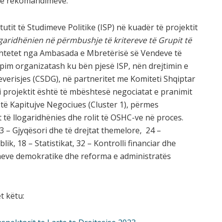
të rekomandimeve.
utit të Studimeve Politike (ISP) në kuadër të projektit
garidhënien në përmbushje të kritereve të Grupit të
shtetet nga Ambasada e Mbretërisë së Vendeve të
pim organizatash ku bën pjesë ISP, nën drejtimin e
erisjes (CSDG), në partneritet me Komiteti Shqiptar
i i projektit është të mbështesë negociatat e pranimit
 të Kapitujve Negociues (Cluster 1), përmes
it të llogaridhënies dhe rolit të OSHC-ve në proces.
 – Gjyqësori dhe të drejtat themelore, 24 –
lik, 18 – Statistikat, 32 – Kontrolli financiar dhe
oneve demokratike dhe reforma e administratës
t këtu: