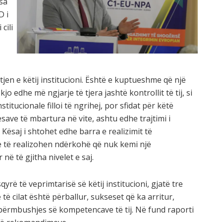
sa
D i
cili
tjen e këtij institucioni. Është e kuptueshme që një
kjo edhe më ngjarje të tjera jashtë kontrollit të tij, si
itucionale filloi të ngrihej, por sfidat për këtë
esave të mbartura në vite, ashtu edhe trajtimi i
 Kësaj i shtohet edhe barra e realizimit të
ë të realizohen ndërkohë që nuk kemi një
në të gjitha nivelet e saj.
sqyrë të veprimtarisë së këtij institucioni, gjatë tre
e të cilat është përballur, sukseset që ka arritur,
përmbushjes së kompetencave të tij. Në fund raporti