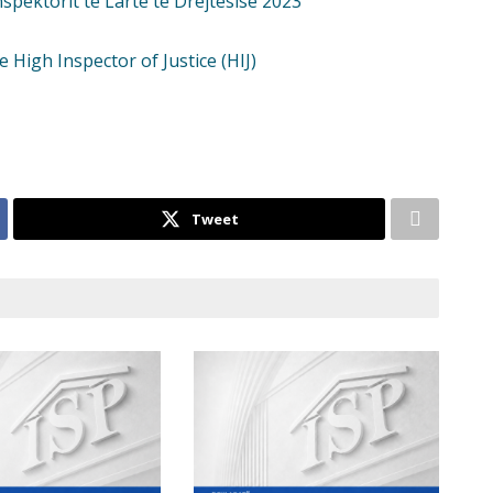
Inspektorit te Larte te Drejtesise 2023
e High Inspector of Justice (HIJ)
Tweet