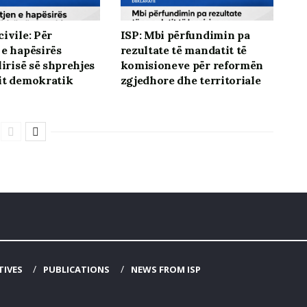
ivile: Për
ISP: Mbi përfundimin pa
 e hapësirës
rezultate të mandatit të
lirisë së shprehjes
komisioneve për reformën
it demokratik
zgjedhore dhe territoriale
TIVES
PUBLICATIONS
NEWS FROM ISP