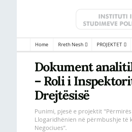
Home
Rreth Nesh
PROJEKTET
Dokument analitik
– Roli i Inspektori
Drejtësisë
Punimi, pjesë e projektit "Përmirës
Llogaridhënien në përmbushje të kr
Negociues”.