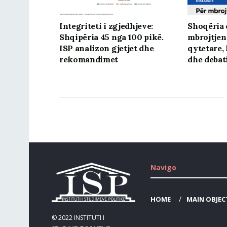
Integriteti i zgjedhjeve:
Shoqëria c
Shqipëria 45 nga 100 pikë.
mbrojtjen
ISP analizon gjetjet dhe
qytetare, 
rekomandimet
dhe debat
Navigo
HOME
MAIN OBJEC
© 2022
INSTITUTI I