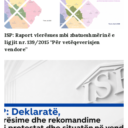
votuesve, se respektojnë nevojën për më shumë
transparencë dhe se janë institucione përfaqësuese me
bazë demokratike.
Instituti i Studimeve Politike po zbaton projektin
ISP: Raport vlerësues mbi zbatueshmërinë e
“Promovimi i llogaridhënies së zyrtarëve të zgjedhur”,
i
ligjit nr. 139/2015 “Për vetëqeverisjen
cili mbështetet financiarisht nga NED (National
vendore”
Endowment for Democracy).