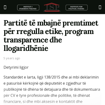
Partitë të mbajnë premtimet
për rregulla etike, program
transparence dhe
llogaridhënie
5 years ago
Detyrimi ligjor
Standardet e larta, ligji 138/2015 dhe ai mbi deklarimin
e pasurisë kërkojnë që deputetët e zgjedhur të
publikojnë të dhëna të detajuara dhe të dokumentuara
për CV e tyre profesionale dhe politike, të dhënat
financiare, si dhe mbi aksesin e kontaktit dhe