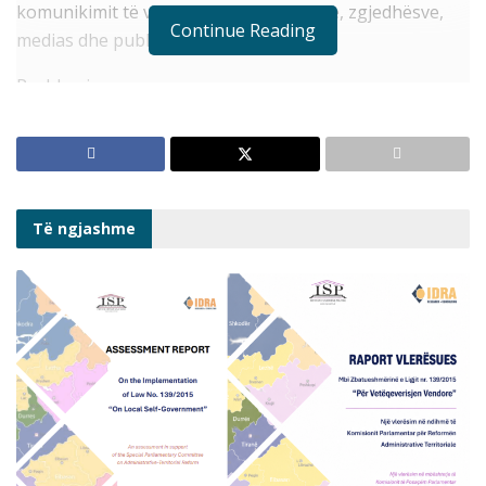
komunikimit të vazhdueshëm midis tyre, zgjedhësve,
Continue Reading
medias dhe publikut.
Problemi
Asnjë parti politike dhe asnjë grup parlamentar nuk ka
aplikuar programin e transparencës, i cili është i
detyrueshëm për institucionet publike dhe është
normë demokratike. Të dhënat e partive për deputetët
Të ngjashme
në detyrë dhe ata të zgjedhur janë formale, të paplota
dhe pa bazë solide referimi. Të dhënat për stafet
drejtuese politike janë edhe më të paplota.
Zgjidhja
Partitë duhet të aplikojnë standarde më të larta etike,
transparence dhe llogaridhënie, tri premtime që ato i
kanë bërë në çdo fushatë elektorale. Ato duhet të
tregojnë me fakte se nuk kanë asgjë për t’i fshehur