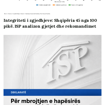
Instituti i Studimeve Politike (ISP) vijon ta monitorojë
Kuvendin dhe aktivitetin parlamentar prej vitit 2016. Në
vitet 2016-2017 nisma u mbështet nga FES, periudha
Integriteti i zgjedhjeve: Shqipëria 45 nga 100
2017-2020 nga ambasada e Mbretërisë së Vendeve të
pikë. ISP analizon gjetjet dhe rekomandimet
Ulta, periudha 2021-2022 nga ambasada e Zvicrës dhe
prej 2023 me vetë kontributin e stafit të ISP-së.
Gjithsesi, gjatë viteve të fundit ISP ka pasur dhe ka
angazhime të tjera specifike lidhur me monitorimin e
parlamentit, të tilla si, monitorimi i jetësimit të
dekriminalizimit (mbështetur nga NED), monitorimi i
standardeve të Kodit të Sjelljes dhe transparencës
(mbështetur nga ambasada amerikane), si dhe
monitorimi i procesit të raportimit dhe mbikëqyrjes së
institucioneve të pavarura (mbështetur nga
WFD/ambasada britanike). Si pjesë e angazhimit ISP
publikon raporte profesionale monitorimi, të cilat
gjenden në faqen zyrtare www.isp.com.al.