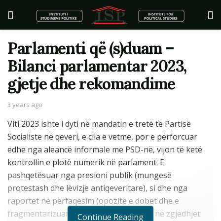
Parlamenti që (s)duam –
Bilanci parlamentar 2023,
gjetje dhe rekomandime
3 years ago
Viti 2023 ishte i dyti në mandatin e tretë të Partisë
Socialiste në qeveri, e cila e vetme, por e përforcuar
edhe nga aleancë informale me PSD-në, vijon të ketë
kontrollin e plotë numerik në parlament. E
pashqetësuar nga presioni publik (mungesë
protestash dhe lëvizje antiqeveritare), si dhe nga
raportet në përfaqësim (opozitë e dobët dhe e
fragmentarizuar), si dhe e rikonfirmuar në zgjedhjet
Continue Reading