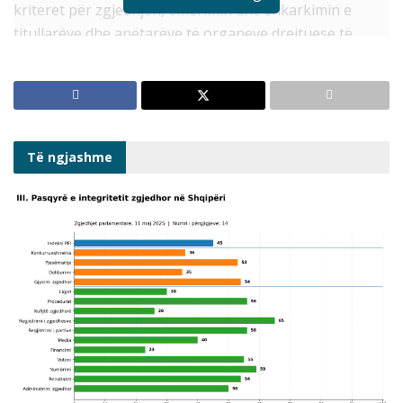
kriteret për zgjedhjen, emërimin dhe shkarkimin e
titullarëve dhe anëtarëve të organeve drejtuese të
institucioneve të pavarura përcaktohen në kushtetutë
dhe/ose ligjet e krijimit, ndërsa procedurat për
përzgjedhjen e kandidaturave në këto institucione janë
të ndryshme dhe bazohen në një kuadër ligjor
rregullator.
Të ngjashme
Nga analiza e bërë në këtë punim lidhur me zgjedhjen,
emërimin apo shkarkimin e titullarëve dhe anëtarëve të
organeve drejtuese të këtyre institucioneve gjatë vitit
2023 konkludohet sa vijon:
I. Në disa raste, procedura paraprake e përzgjedhjes
nuk ka filluar në afatin e përcaktuar me ligj.
Mosrespektimi i afateve, ndonëse nuk prodhon pasoja
juridike reflekton mungesë përgjegjësie nga ana e
institucionit propozues. Respektimi i afateve është i