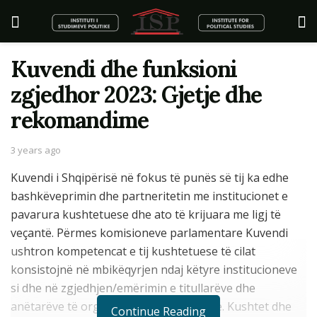
Kuvendi dhe funksioni
zgjedhor 2023: Gjetje dhe
rekomandime
3 years ago
Kuvendi i Shqipërisë në fokus të punës së tij ka edhe
bashkëveprimin dhe partneritetin me institucionet e
pavarura kushtetuese dhe ato të krijuara me ligj të
veçantë. Përmes komisioneve parlamentare Kuvendi
ushtron kompetencat e tij kushtetuese të cilat
konsistojnë në mbikëqyrjen ndaj këtyre institucioneve
si dhe në zgjedhjen/emërimin e titullarëve dhe
anëtarëve të organeve të tyre drejtuese. Kushtet dhe
Continue Reading