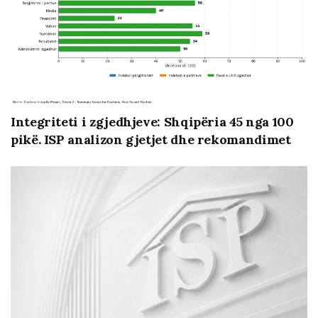
(KShH), Rrjeti i Grave “Barazi në Vendimmarrje”,
Akademia e Studimeve Politike (ASP) dhe Qëndresa
Qytetare, zhvilloi takim pune me Komisioneri Shtetëror
te Zgjedhjeve, z. Ilirjan Celibashi. Debati u fokusua
gjithashtu ne aspekte te tjera te financimit i partive
politike gjatë fushatës zgjedhore dhe aksesi i
barabarabartë gjinor i kandidatëve në financat e
Integriteti i zgjedhjeve: Shqipëria 45 nga 100
partive, keqpërdorimi i burimeve shtetërore,
pikë. ISP analizon gjetjet dhe rekomandimet
përmirësimi i kuadrit ligjor dhe atij nënligjor, e të tjerë.
Gjatë takimit pesë organizatatat depozituan një
dokument përgjithësues rekomandimesh prej
monitorimeve të ndërmarra prej tyre.
Dokumenti mund te lexohet & shkarkohet ketu:
Reagim-i-perbashket-i-nje-grupimi-organizatash-te-
shoqerise-civile-per-Zgjedhje-te-Lira-dhe-te-Ndershme