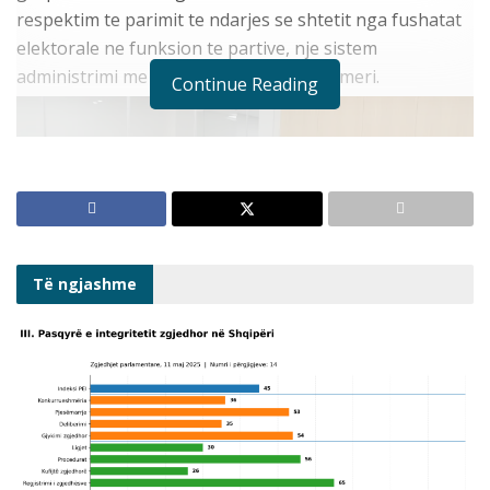
respektim te parimit te ndarjes se shtetit nga fushatat
elektorale ne funksion te partive, nje sistem
administrimi me integritet dhe besueshmeri.
Continue Reading
Të ngjashme
Instituti i Studimeve Politike (ISP) ishte pjesë e grupit të
partnerëve së bashku me Komiteti Shqiptar i Helsinkit