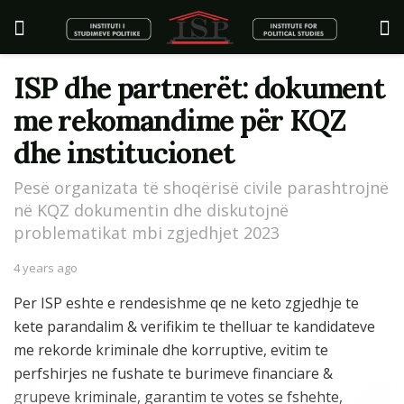
ISP dhe partnerët: dokument
me rekomandime për KQZ
dhe institucionet
Pesë organizata të shoqërisë civile parashtrojnë
në KQZ dokumentin dhe diskutojnë
problematikat mbi zgjedhjet 2023
4 years ago
Per ISP eshte e rendesishme qe ne keto zgjedhje te
kete parandalim & verifikim te thelluar te kandidateve
me rekorde kriminale dhe korruptive, evitim te
perfshirjes ne fushate te burimeve financiare &
grupeve kriminale, garantim te votes se fshehte,