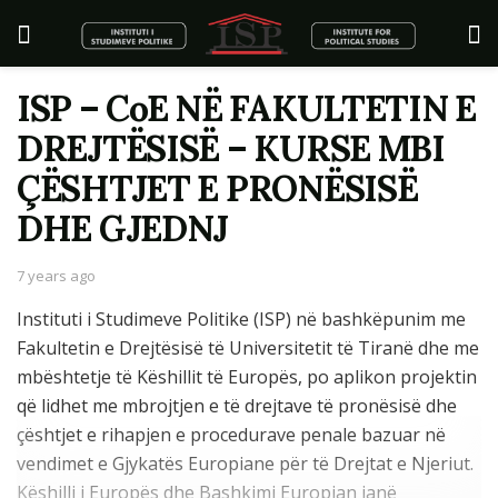
ISP – CoE NË FAKULTETIN E
DREJTËSISË – KURSE MBI
ÇËSHTJET E PRONËSISË
DHE GJEDNJ
7 years ago
Instituti i Studimeve Politike (ISP) në bashkëpunim me
Fakultetin e Drejtësisë të Universitetit të Tiranë dhe me
mbështetje të Këshillit të Europës, po aplikon projektin
që lidhet me mbrojtjen e të drejtave të pronësisë dhe
çështjet e rihapjen e procedurave penale bazuar në
vendimet e Gjykatës Europiane për të Drejtat e Njeriut.
Këshilli i Europës dhe Bashkimi Europian janë