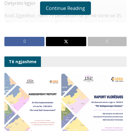
Detyrimi ligjor
Continue Reading
Kodi Zgjedhor, neni 79 përcakton se jo më vonë se 35
ditë para datës së zgjedhjeve, kryetari i bashkisë, në
mënyrë të drejtë dhe të paanshme, përcakton vendet
publike në territorin e bashkisë përkatëse për
afishimin prej partive politike dhe subjekteve zgjedhore
të materialeve propagandistike.
Të ngjashme
Problemi
Afati 35 ditor ka përfunduar kohë më parë dhe ende
shumica e bashkive nuk kanë bërë publike vendet për
materialet propagandistike, sipas ligjit. Parti të
caktuara, me mbështetja nga pushteti vendor, kanë
vendosur ndërkohë postera dhe elementë të tjera, pa
respektuar kriteret ligjore, duke krijuar pabarazi për
subjektet dhe situatë konfliktuale me ligjin.