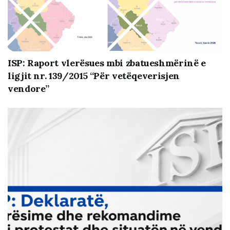
Zgjidhja
KQZ tu kërkojë bashkive kopje të vendimit sipas nenit
79, dhe publikimin e vendeve përkatëse për postera
dhe materiale zgjedhore. KQZ të përdor kompetencat e
ISP: Raport vlerësues mbi zbatueshmërinë e
tij për të imponuar respektimin integral të Kodit
ligjit nr. 139/2015 “Për vetëqeverisjen
Zgjedhor dhe barazi për cdo subjekt dhe në të gjithë
vendore”
fushatën elektorale.
Instituti i Studimeve Politike (ISP) është duke
monitoruar KQZ dhe fushatën elektorale, si pjesë të
angazhimit në projektin
“Monitoring the 2021
Parliamentary Elections in Albania”
mbështetur
financiarisht nga qeveria e Mbretërisë së Bashkuar
përmes ambasadës britanike në Tiranë.