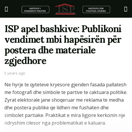
ISP apel bashkive: Publikoni
vendimet mbi hapësirën për
postera dhe materiale
zgjedhore
5 years ago
Ne hyrje te qyteteve kryesore gjenden fasada pallatesh
me fotografi dhe simbole te partive te caktuara politike.
Zyrat elektorale jane shoqeruar me reklama te medha
dhe postera publike qe lidhen me fushaten dhe
simbolet partiake. Praktikat e mira ligjore kerkonin nje
ndryshim cilesor nga problematikat e kaluara.