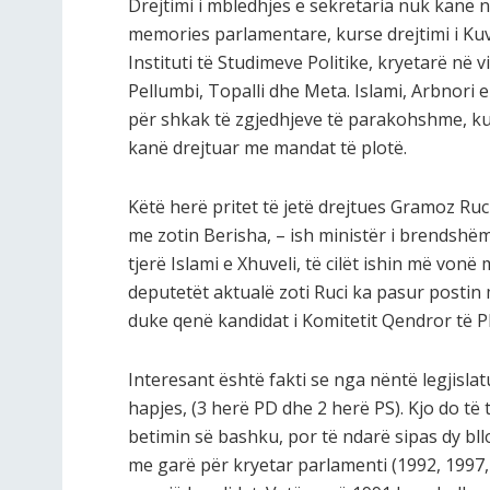
Drejtimi i mbledhjes e sekretaria nuk kanë 
memories parlamentare, kurse drejtimi i Kuv
Instituti të Studimeve Politike, kryetarë në v
Pellumbi, Topalli dhe Meta. Islami, Arbnor
për shkak të zgjedhjeve të parakohshme, kur
kanë drejtuar me mandat të plotë.
Këtë herë pritet të jetë drejtues Gramoz R
me zotin Berisha, – ish ministër i brendshëm
tjerë Islami e Xhuveli, të cilët ishin më von
deputetët aktualë zoti Ruci ka pasur postin 
duke qenë kandidat i Komitetit Qendror të 
Interesant është fakti se nga nëntë legjislat
hapjes, (3 herë PD dhe 2 herë PS). Kjo do t
betimin së bashku, por të ndarë sipas dy bll
me garë për kryetar parlamenti (1992, 1997, 