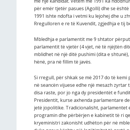
me një kandidat. Vetëm më 1991 ka ndodhur 
për emër tjetër pasues (Agolli) dhe se është i
1991 ishte ndofta i vetmi ku lejohej dhe u zh
Rregulloren e re të Kuvendit, zgjedhja e tij 
Mbledhja e parlamentit me 9 shtator përpu
parlamentit të vjetër (4 vjet, në të njëjtën 
mblidhet në një ditë pushimi (dita e shtunë)
hënë, pra në fillim të javës.
Si rregull, për shkak se më 2017 do të kemi 
në seancën vijuese edhe një mesazh zyrtar të
disa raste, por jo nga dy presidentët e fundi
Presidentit, kurse axhenda parlamentare der
jetë jopolitike. Tradicionalisht, parlamentet 
programin dhe përbërjen e kabinetit të ri qev
kryeministri zakonisht udhëton për në mbl