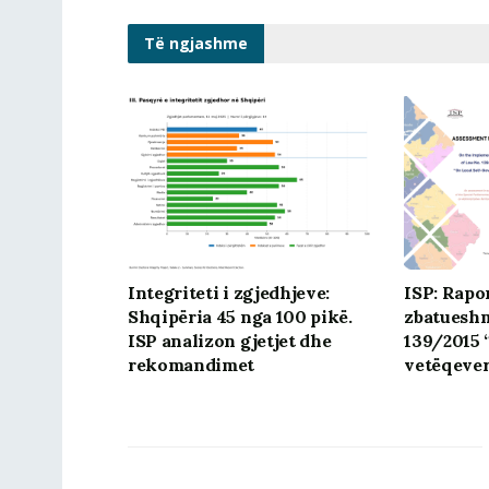
Të ngjashme
Integriteti i zgjedhjeve:
ISP: Rapo
Shqipëria 45 nga 100 pikë.
zbatueshmë
ISP analizon gjetjet dhe
139/2015 
rekomandimet
vetëqever