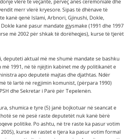
ndonjë vlerë të veçantë, përveç anës ceremoniale dhe
endit merr vlerë kryesore. Sipas të dhënave të
ite kanë qenë Islami, Arbnori, Gjinushi, Dokle,
i e Dokle kanë pasur mandate gjysmake (1991 dhe 1997
se më 2002 për shkak të dorëheqjes), kurse të tjerët
uci, deputeti aktual më me shumë mandate se bashku
 më 1991, në të njëjtin kabinet me dy politikanët e
ë ministra apo deputetë majtas dhe djathtas. Ndër
më të lartë në regjimin komunist, (përpara 1990)
PPSH dhe Sekretar i Parë për Tepelenën.
ura, shumica e tyre (5) janë bojkotuar në seancat e
ë thotë se në pesë raste deputetët nuk kanë bërë
oqeve politike. Po ashtu, në tre raste ka pasur votim
2005), kurse në rastet e tjera ka pasur votim formal