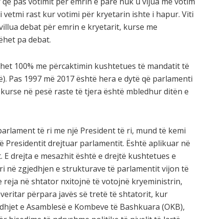
që pas votimit për emrin e parë nuk u vijua me votim
 vetmi rast kur votimi për kryetarin ishte i hapur. Viti
villua debat për emrin e kryetarit, kurse me
bëhet pa debat.
thet 100% me përcaktimin kushtetues të mandatit të
ditë). Pas 1997 më 2017 është hera e dytë që parlamenti
, kurse në pesë raste të tjera është mbledhur ditën e
parlament të ri me një President të ri, mund të kemi
 Presidentit drejtuar parlamentit. Është aplikuar në
t. E drejta e mesazhit është e drejtë kushtetues e
i në zgjedhjen e strukturave të parlamentit vijon të
e reja në shtator nxitojnë të votojnë kryeministrin,
eritar përpara javës së tretë të shtatorit, kur
edhjet e Asamblesë e Kombeve të Bashkuara (OKB),