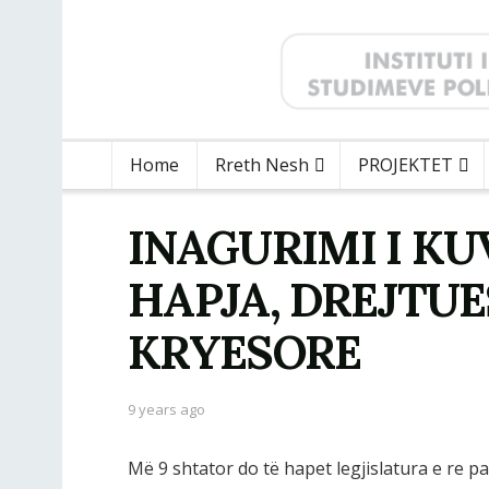
Home
Rreth Nesh
PROJEKTET
INAGURIMI I KUV
HAPJA, DREJTUE
KRYESORE
9 years ago
Më 9 shtator do të hapet legjislatura e re pa