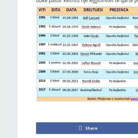
duke pasur kështu një legjitimitet të qartë p
Share