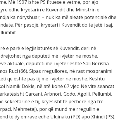
vetme. Më 1997 ishte PS fituese e vetme, por ajo
tyre edhe kryetarin e Kuvendit dhe Ministrin e
endja ka ndryshuar, – nuk ka më aleatë potencialë dhe
te. Për pasojë, kryetari i Kuvendit do të jetë i saj,
ëllumbit.
ë e parë e legjislaturës së Kuvendit, deri në
 drejtohet nga deputeti më i vjetër në moshë.
ve aktualë, deputeti më i vjetër është Sali Berisha
moz Ruci (66). Sipas rregullores, në rast mospranimi
i që është pas tij më i vjetër në moshë. Kështu
oi Namik Dokle, në atë kohë 67 vjec. Në vite seancat
katësisht Carcani, Arbnori, Godo, Agolli, Pellumbi,
e sekretarinë e tij, kryesisht të përbërë nga tre
Kërpaci, Mehmetaj), por që mund me rregullin e
vend të dy emrave edhe Ulqinaku (PD) apo Xhindi (PS).