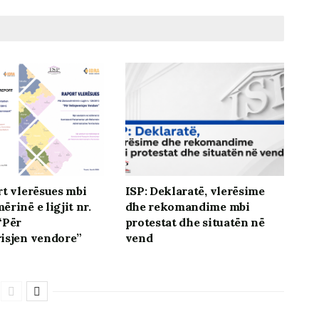
rt vlerësues mbi
ISP: Deklaratë, vlerësime
rinë e ligjit nr.
dhe rekomandime mbi
“Për
protestat dhe situatën në
isjen vendore”
vend