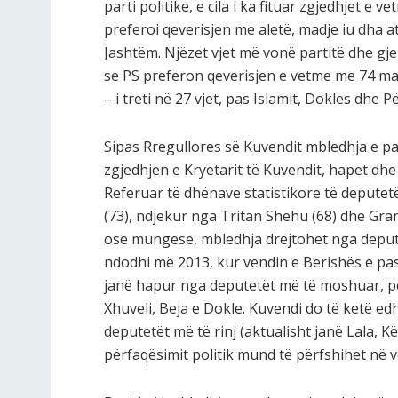
parti politike, e cila i ka fituar zgjedhjet e 
preferoi qeverisjen me aletë, madje iu dha a
Jashtëm. Njëzet vjet më vonë partitë dhe gj
se PS preferon qeverisjen e vetme me 74 manda
– i treti në 27 vjet, pas Islamit, Dokles dhe P
Sipas Rregullores së Kuvendit mbledhja e par
zgjedhjen e Kryetarit të Kuvendit, hapet dhe
Referuar të dhënave statistikore të deputetë
(73), ndjekur nga Tritan Shehu (68) dhe Gra
ose mungese, mbledhja drejtohet nga deputet
ndodhi më 2013, kur vendin e Berishës e pas
janë hapur nga deputetët më të moshuar, për
Xhuveli, Beja e Dokle. Kuvendi do të ketë edh
deputetët më të rinj (aktualisht janë Lala, 
përfaqësimit politik mund të përfshihet në 