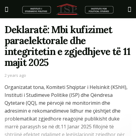
Deklaratë: Mbi kufizimet
paraelektorale dhe
integritetin e zgjedhjeve të 11
majit 2025
2 years ago
Organizatat tona, Komiteti Shqiptar i Helsinkit (KShH),
Instituti i Studimeve Politike (ISP) dhe Qëndresa
Qytetare (QQ), me përvojë në monitorimin dhe
adresimin e rekomandimeve lidhur me çështjet dhe
problematikat zgjedhore reagojnë publikisht duke
marrë parasysh se në dt.11 Janar 2025 fillojnë të
shtrijnë efektet ndalimet e legjislacionit zgjedhor për