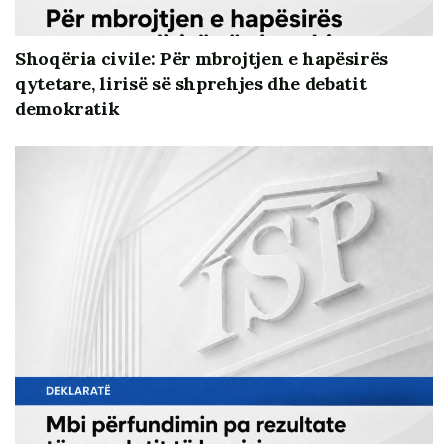
subjekteve zgjedhore dhe kontrollin e këtyre të
fundit, me fushatën e ligjshme zgjedhore (një muaj
Shoqëria civile: Për mbrojtjen e hapësirës
para zgjedhjeve),
ne vlerësojmë
se transparenca
qytetare, lirisë së shprehjes dhe debatit
dhe llogaridhënia
ndaj publikut e partive politike
demokratik
është tepër e rëndësishme në drejtim të garantimit
të integritetit zgjedhor dhe parandalimit të
financimit të errët apo nga para jo të pastra të
këtyre partive. Për rrjedhojë ne kërkojmë
transparencë dhe llogaridhënie publike mbi
financimin e aktiviteteve me natyrë elektorale për
zgjedhjet e ardhshme parlamentare, të cilat janë
zhvilluar deri më tani si dhe planifikohen të
zhvillohen në vijimësi, brenda dhe jashtë vendit.
Duke marrë shkas nga problematikat e
mëhershme,
i rekomandojmë
të gjitha
institucioneve publike, qendrore dhe vendore, si