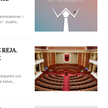
riminalizimin. I
, studimi...
 REJA.
Ë
1 deputetë ose
kaluar,...