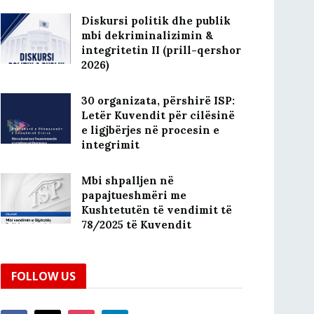
Diskursi politik dhe publik
mbi dekriminalizimin &
integritetin II (prill-qershor
2026)
30 organizata, përshirë ISP:
Letër Kuvendit për cilësinë
e ligjbërjes në procesin e
integrimit
Mbi shpalljen në
papajtueshmëri me
Kushtetutën të vendimit të
78/2025 të Kuvendit
FOLLOW US