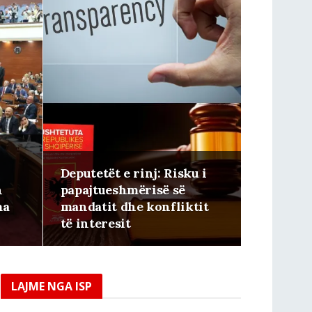
Deputetët e rinj: Risku i
n
papajtueshmërisë së
ma
mandatit dhe konfliktit
të interesit
LAJME NGA ISP