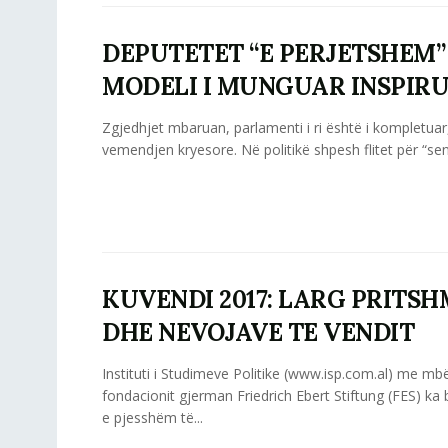
DEPUTETET “E PERJETSHEM”
MODELI I MUNGUAR INSPIR
Zgjedhjet mbaruan, parlamenti i ri është i kompletuar
vemendjen kryesore. Në politikë shpesh flitet për “sen
KUVENDI 2017: LARG PRITS
DHE NEVOJAVE TE VENDIT
Instituti i Studimeve Politike (www.isp.com.al) me mb
fondacionit gjerman Friedrich Ebert Stiftung (FES) ka
e pjesshëm të...