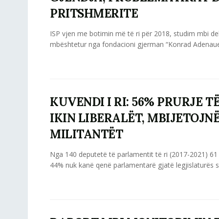
PRITSHMERITE
ISP vjen me botimin më të ri për 2018, studim mbi dek
mbështetur nga fondacioni gjerman “Konrad Adenauer”
KUVENDI I RI: 56% PRURJE TË
IKIN LIBERALËT, MBIJETOJN
MILITANTËT
Nga 140 deputetë të parlamentit të ri (2017-2021) 6
44% nuk kanë qenë parlamentarë gjatë legjislaturës së 