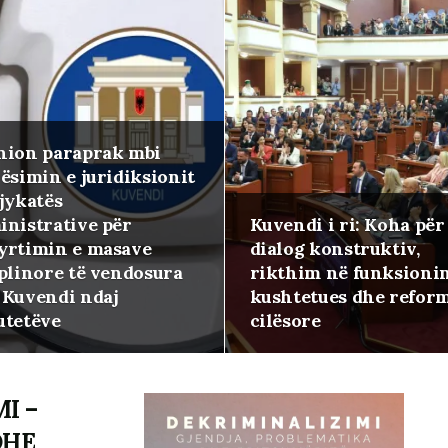
nion paraprak mbi
ësimin e juridiksionit
jykatës
inistrative për
Kuvendi i ri: Koha për
yrtimin e masave
dialog konstruktiv,
iplinore të vendosura
rikthim në funksioni
 Kuvendi ndaj
kushtetues dhe refor
utetëve
cilësore
I –
DHE