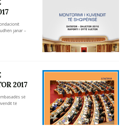
E
017
fondacionit
riudhën janar –
E
OR 2017
e ambasadës së
vendit të