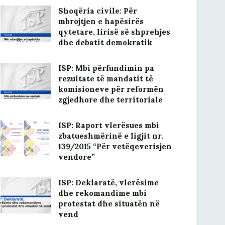
Shoqëria civile: Për
mbrojtjen e hapësirës
qytetare, lirisë së shprehjes
dhe debatit demokratik
ISP: Mbi përfundimin pa
rezultate të mandatit të
komisioneve për reformën
zgjedhore dhe territoriale
ISP: Raport vlerësues mbi
zbatueshmërinë e ligjit nr.
139/2015 “Për vetëqeverisjen
vendore”
ISP: Deklaratë, vlerësime
dhe rekomandime mbi
protestat dhe situatën në
vend