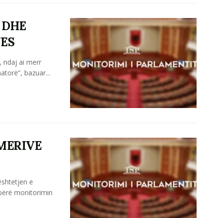
 DHE
UES
, ndaj ai merr
atorë”, bazuar...
HMERIVE
ështetjen e
 bërë monitorimin