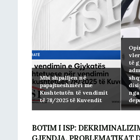
Opi
vler
të g
adm
Mbi shpalljen në
shq
papajtueshmëri me
dis
Kushtetutën të vendimit
nga
të 78/2025 të Kuvendit
dep
BOTIM I ISP: DEKRIMINALIZIM
GJENDJA, PROBLEMATIKAT 