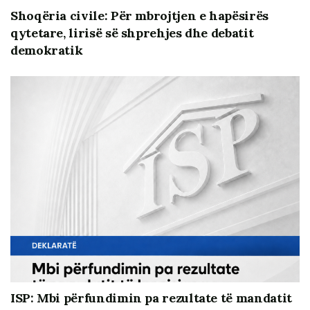
ndaj tyre ka rrugëzgjidhje. Ja p.sh., një biznesi dhe një
Shoqëria civile: Për mbrojtjen e hapësirës
OJF-ve, një universiteti apo një federate, i kërkohet nga
qytetare, lirisë së shprehjes dhe debatit
shteti e ligji deklarim të rregullt vjetor të çdo ndryshimi,
demokratik
të zgjedhjeve periodike, të burimeve të financimit, të të
punësuarve, etj, etj. Përse nuk kërkohen të njëjtat
standarde edhe për partitë? Përse ato nuk detyrohen
me ligj të tregojnë strukturat e tyre drejtuese, CV-të e
drejtuesve dhe kandidatëve, të bëjnë zgjedhje dhe të
kenë rregulla demokratike mes tyre, të kenë burime
financimi publike dhe transparente, të kenë zyrë,
adresë dhe identifikim të qartë, të kenë program dhe
raport publik mbi aktivitetin e tyre vjetor? Ne e kemi
me Kushtetutë detyrimin që partitë të bëjnë publike
burimet e financimit dhe të kenë demokraci të
brendshme? Kur Kushtetuta flet, ligji duhet të
mundësojë respektimin e Kushtetutës. Ka raste e
modele pozitive që mund të merren si model edhe për
ISP: Mbi përfundimin pa rezultate të mandatit
ne. Ja p.sh., Instituti i Studimeve Politike që merret prej