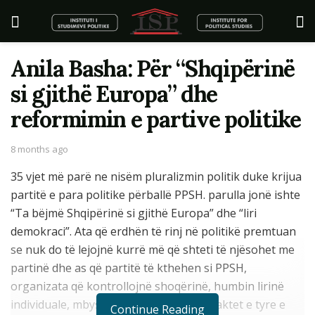
Anila Basha: Për “Shqipërinë
si gjithë Europa” dhe
reformimin e partive politike
8 months ago
35 vjet më parë ne nisëm pluralizmin politik duke krijua
partitë e para politike përballë PPSH. parulla jonë ishte
“Ta bëjmë Shqipërinë si gjithë Europa” dhe “liri
demokraci”. Ata që erdhën të rinj në politikë premtuan
se nuk do të lejojnë kurrë më që shteti të njësohet me
partinë dhe as që partitë të kthehen si PPSH,
organizata që kontrollojnë shoqërinë, humbin lirinë
individuale, mbysin fjalën e lirë dhe me aktet e tyre e
Continue Reading