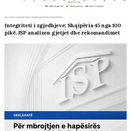
partitë politike. Mjafton të shohim ditët e fundit, javët e
fundit, muajt e fundit apo vitet e fundit, – cilido që
mendon ndryshe denigrohet dhe diskriminohet, cilido
Integriteti i zgjedhjeve: Shqipëria 45 nga 100
që vendos në diskutim autoritetin e kryetarit
pikë. ISP analizon gjetjet dhe rekomandimet
penalizohet me fundin e karrierës politike, cilido që
bindet e shërben pa kushte promovohet në deputetë,
ministër, kryetar bashkie, këshilltar apo drejtor. Partitë
e sotme janë larg, shumë larg modelit që premtuan në
dhjetor 1990 dhe që duhet të kishte një vend kandidat
real për të qenë anëtar në Bashkimin Europian.
Në këto rrethana sa herë kritikojmë na thuhet, mjaft
me konstatime, duhet zgjidhje. Dhe kërkohet
rrugëzgjidhje. Në demokraci ekzistojnë gjithnjë
mundësi për zgjidhje, por duhet vullnet politik,
reflektim dhe vendimmarrje me integritet për ta arritur
aty. Edhe për partitë dhe rënien e madhe të besimit