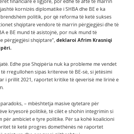
teret financiare e ligjore, por edhe të aftë të marrin
jashtë kornizës diplomatike i SHBA dhe BE e ka
i brendshëm politik, por që reforma të ketë sukses
cionet shqiptare vendore të marrin përgjegjësi dhe të
BA e BE mund të asistojnë, por nuk mund të
e përgjegjësi shqiptare”,
deklaroi Afrim Krasniqi
përi.
 gjatë. Edhe pse Shqipëria nuk ka probleme me vendet
 të rregullohen sipas kritereve të BE-së, si jetësimi
i prillit 2021, raportet kritike të qeverisë me lirinë e
n.
ë paradoks, – mbështetja masive qytetare për
ve kryesorë politikë, të cilët e shohin integrimin si
 për ambiciet e tyre politike. Për sa kohë koalicioni
 pritet të ketë progres domethënës në raportet