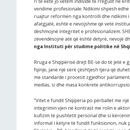
ri të ketë jo vetëm individë të rregullt në kri
vendime profesionale. Ndikimi shpesh edhe 
ruajtur reformën nga kontrolli dhe ndikimi 
afatgjatë, është e nevojshme që vetë institu
dëshmojnë integritet e profesionalizëm. SH
zëvendësojnë atë që është detyrë, nevojë dh
nga Instituti për studime politike në Shqi
Rruga e Shqipërisë drejt BE-së do të jetë e
fqinje, janë një sërë çështjesh tjera që duhet
me standarde i procesit zgjedhor parlamentar 
medias, si dhe masa konkrete antikorrupsio
“Vitet e fundit Shqipëria po përballet me nj
integrimin vjen në kontrast me rolin e aktorë
kufizim të pushtetit personal dhe si kërcënim
informal i këtyre të fundit funksionon, nuk