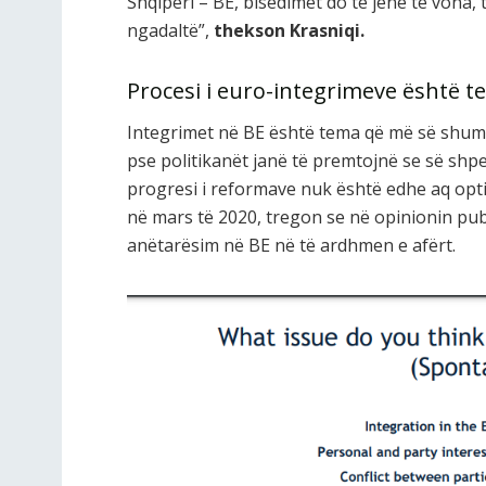
Shqipëri – BE, bisedimet do të jenë të vona, 
ngadaltë”,
thekson Krasniqi.
Procesi i euro-integrimeve është 
Integrimet në BE është tema që më së shumti
pse politikanët janë të premtojnë se së shpe
progresi i reformave nuk është edhe aq op
në mars të 2020, tregon se në opinionin publ
anëtarësim në BE në të ardhmen e afërt.