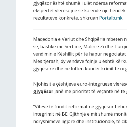
gjyqësor është shumë i ulët ndërsa reformat
ekspertët vlerësojnë se ka ende një hendek
rezultateve konkrete, shkruan
Portalb.mk
.
Maqedonia e Veriut dhe Shqip
ëria mbeten në
së, bashkë me Serbinë, Malin e Zi dhe Turq
vendimin e Këshillit për të hapur negociata
Mes tjerash, dy vendeve fqinje u është kër
gjyqësore dhe në luftën kundër krimit të or
Njohësit e çështjeve euro-integruese vlerës
gjyqësor
janë me prioritet të veçantë në të g
“Viteve të fundit reformat në gjyqësor bëhe
integrimit në BE. Gjithnjë e më shumë monit
ndryshimeve ligjore dhe institucionale, të c