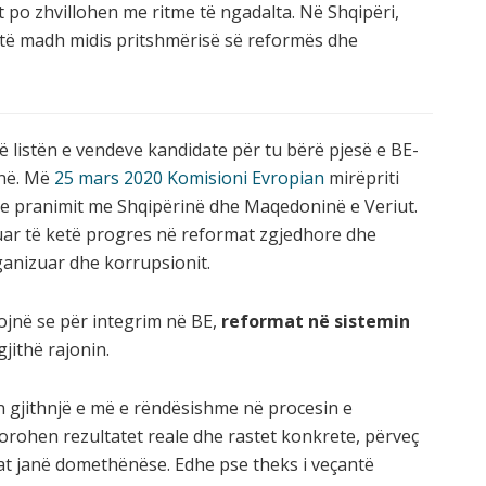
 po zhvillohen me ritme të ngadalta. Në Shqipëri,
 të madh midis pritshmërisë së reformës dhe
 listën e vendeve kandidate për tu bërë pjesë e BE-
inë. Më
25 mars 2020 Komisioni Evropian
mirëpriti
t e pranimit me Shqipërinë dhe Maqedoninë e Veriut.
kuar të ketë progres në reformat zgjedhore dhe
ganizuar dhe korrupsionit.
ojnë se për integrim në BE,
reformat në sistemin
jithë rajonin.
n gjithnjë e më e rëndësishme në procesin e
orohen rezultatet reale dhe rastet konkrete, përveç
ilat janë domethënëse. Edhe pse theks i veçantë