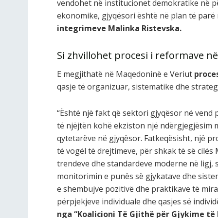
vendohet në institucionet demokratike në pë
ekonomike, gjyqësori është në plan të parë n
integrimeve Malinka Ristevska.
Si zhvillohet procesi i reformave 
E megjithatë në Maqedoninë e Veriut
proce
qasje të organizuar, sistematike dhe strate
“Është një fakt që sektori gjyqësor në ven
të njëjtën kohë ekziston një ndërgjegjësim m
qytetarëve në gjyqësor. Fatkeqësisht, një prog
të vogël të drejtimeve, për shkak të së cil
trendeve dhe standardeve moderne në ligj,
monitorimin e punës së gjykatave dhe sistem
e shembujve pozitivë dhe praktikave të mira
përpjekjeve individuale dhe qasjes së indiv
nga “Koalicioni Të Gjithë për Gjykime të 