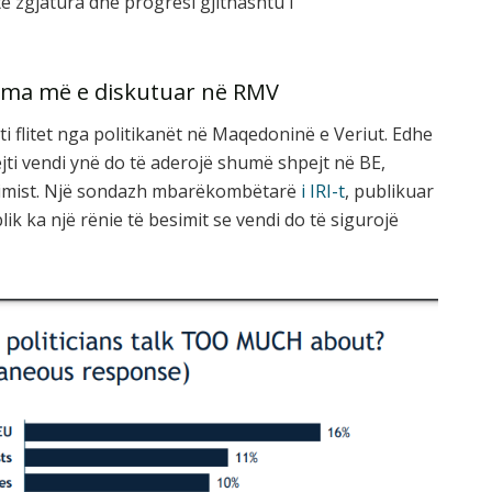
të zgjatura dhe progresi gjithashtu i
tema më e diskutuar në RMV
 flitet nga politikanët në Maqedoninë e Veriut. Edhe
jti vendi ynë do të aderojë shumë shpejt në BE,
timist. Një sondazh mbarëkombëtarë
i IRI-t
, publikuar
ik ka një rënie të besimit se vendi do të sigurojë