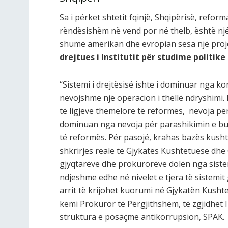
Sa i përket shtetit fqinjë, Shqipërisë, reform
rëndësishëm në vend por në thelb, është nj
shumë amerikan dhe evropian sesa një proje
drejtues i Institutit për studime politike
“Sistemi i drejtësisë ishte i dominuar nga kor
nevojshme një operacion i thellë ndryshimi
të ligjeve themelore të reformës, nevoja pë
dominuan nga nevoja për parashikimin e bu
të reformës. Për pasojë, krahas bazës kusht
shkrirjes reale të Gjykatës Kushtetuese dhe G
gjyqtarëve dhe prokurorëve dolën nga sistemi
ndjeshme edhe në nivelet e tjera të sistemit
arrit të krijohet kuorumi në Gjykatën Kushte
kemi Prokuror të Përgjithshëm, të zgjidhet In
struktura e posaçme antikorrupsion, SPAK.