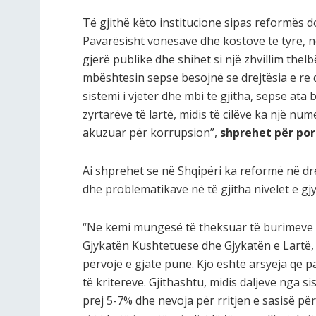
Të gjithë këto institucione sipas reformës do
Pavarësisht vonesave dhe kostove të tyre, n
gjerë publike dhe shihet si një zhvillim the
mbështesin sepse besojnë se drejtësia e re
sistemi i vjetër dhe mbi të gjitha, sepse ata
zyrtarëve të lartë, midis të cilëve ka një num
akuzuar për korrupsion”,
shprehet për por
Ai shprehet se në Shqipëri ka reformë në dre
dhe problematikave në të gjitha nivelet e gjy
“Ne kemi mungesë të theksuar të burimeve 
Gjykatën Kushtetuese dhe Gjykatën e Lartë, 
përvojë e gjatë pune. Kjo është arsyeja që pa
të kritereve. Gjithashtu, midis daljeve nga s
prej 5-7% dhe nevoja për rritjen e sasisë pë