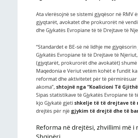
Ata vlerësojnë se sistemi gjyqësor në RMV ë
gjyqtarët, avokatet dhe prokurorët në vend
dhe
Gjykatës Evropiane të të Drejtave të Nje
“Standardet e BE-së në lidhje me gjyqësorin 
Gjykatës Evropiane të të Drejtave të Njeriut,
(gjyqtarët, prokurorët dhe avokatët) shumë 
Maqedonia e Veriut vetëm kohët e fundit ka fi
reformat dhe aktivitetet për të përmirësuar
akoma”,
shtojnë nga “Koalicioni Të Gjithë
Sipas statistikave të Gjykatës Evropiane të t
kjo Gjykatë gjeti
shkelje të të drejtave të 
drejtës për një
gjykim të drejtë dhe të ba
Reforma në drejtësi, zhvillimi më i 
Shqipëri