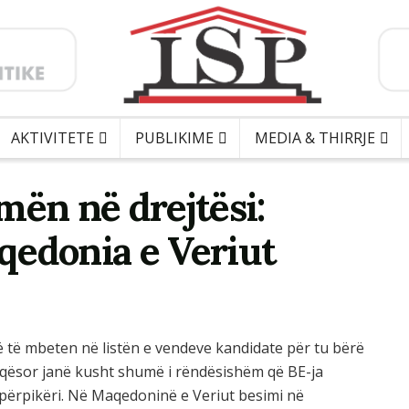
AKTIVITETE
PUBLIKIME
MEDIA & THIRRJE
mën në drejtësi:
qedonia e Veriut
 të mbeten në listën e vendeve kandidate për tu bërë
yqësor janë kusht shumë i rëndësishëm që BE-ja
përpikëri. Në Maqedoninë e Veriut besimi në