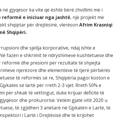
a në gjyqësor ka vite që është bërë zhvillimi më i
ë
reformë e iniciuar nga jashtë
, një projekt më
kt shqiptar për drejtësinë, vlerëson
Afrim Krasniqi
 në Shqipëri.
rupsioni dhe sjellja korporative, ndaj ishte e
. Në fazën e shkrimit të ndryshimeve kushtetuese dhe
r reformë dhe presioni për rezultate të shpejta
rimeve njerëzore dhe elementëve të tjerë përbërës
etuese të reformës së re, Shqipëria pagoi koston e
jykatës së lartë për rreth 2-3 vjet. Rreth 50% e
 për shkak të vettingut, duke krijuar deficite të
 gjyqësor dhe prokurorisë. Vetëm gjatë vitit 2020 u
tuese, të zgjidhen 3 anëtarë në Gjykatën e Lartë, të
spektori i Lartë i Drejtësisë dhe të krijohet