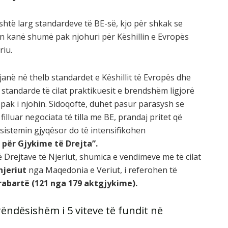
shtë larg standardeve të BE-së, kjo për shkak se
in kanë shumë pak njohuri për Këshillin e Evropës
riu.
janë në thelb standardet e Këshillit të Evropës dhe
 standarde të cilat praktikuesit e brendshëm ligjorë
pak i njohin. Sidoqoftë, duhet pasur parasysh se
lluar negociata të tilla me BE, prandaj pritet që
 sistemin gjyqësor do të intensifikohen
 për Gjykime të Drejta”.
ë Drejtave të Njeriut, shumica e vendimeve me të cilat
njeriut
nga Maqedonia e Veriut, i referohen të
rabartë (121 nga 179 aktgjykime).
rëndësishëm i 5 viteve të fundit në