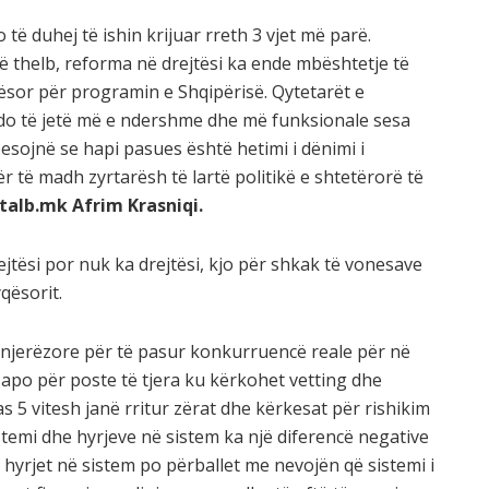
 të duhej të ishin krijuar rreth 3 vjet më parë.
ë thelb, reforma në drejtësi ka ende mbështetje të
lbësor për programin e Shqipërisë. Qytetarët e
 do të jetë më e ndershme dhe më funksionale sesa
 besojnë se hapi pasues është hetimi i dënimi i
ër të madh zyrtarësh të lartë politikë e shtetërorë të
talb.mk Afrim Krasniqi.
jtësi por nuk ka drejtësi, kjo për shkak të vonesave
qësorit.
njerëzore për të pasur konkurruencë reale për në
apo për poste të tjera ku kërkohet vetting dhe
s 5 vitesh janë rritur zërat dhe kërkesat për rishikim
istemi dhe hyrjeve në sistem ka një diferencë negative
r hyrjet në sistem po përballet me nevojën që sistemi i