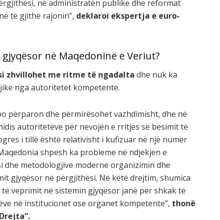
rgjithësi, në administratën publike dhe reformat
ë të gjithë rajonin”,
deklaroi ekspertja e euro-
në gjyqësor në Maqedoninë e Veriut?
si zhvillohet me ritme të ngadalta
dhe nuk ka
gjike nga autoritetet kompetente.
d po përparon dhe përmirësohet vazhdimisht, dhe në
idis autoriteteve për nevojën e rritjes së besimit të
res i tillë është relativisht i kufizuar në një numër
ës Maqedonia shpesh ka probleme në ndjekjen e
 si dhe metodologjive moderne organizimin dhe
it gjyqësor në përgjithësi. Në këtë drejtim, shumica
 të veprimit në sistemin gjyqësor janë për shkak të
idëve në institucionet ose organet kompetente”,
thonë
Drejta”.