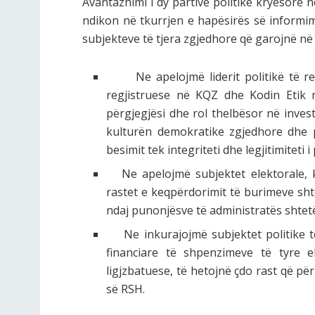
Avantazhimi i dy partive politike kryesore 
ndikon në tkurrjen e hapësirës së informim
subjekteve të tjera zgjedhore që garojnë në
Ne apelojmë liderit politikë të re
regjistruese në KQZ dhe Kodin Etik 
përgjegjësi dhe rol thelbësor në inves
kulturën demokratike zgjedhore dhe pj
besimit tek integriteti dhe legjitimiteti 
Ne apelojmë subjektet elektorale, ka
rastet e keqpërdorimit të burimeve sh
ndaj punonjësve të administratës shtetë
Ne inkurajojmë subjektet politike t
financiare të shpenzimeve të tyre e
ligjzbatuese, të hetojnë çdo rast që pë
së RSH.