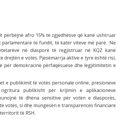
t përbëjnë afro 15% të zgjedhësve që kanë ushtruar
et parlamentare të fundit, të katër viteve më parë. Ne
ytetarëve në diasporë të regjistruar në KQZ kanë
drejtën e votës. Pjesëmarrja aktive e tyre është risi,
he për demokracinë përfaqësuese dhe legjitimitetin e
 publikimit të votës personale online, presioneve
ritura publikisht për krijimin e aplikacioneve
unojnë të dhëna sensitive për votën e diasporës,
të votës, si dhe mungesën e transparencës financiare
territorit të RSH.