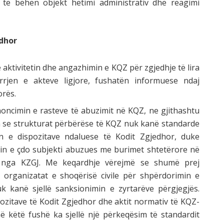
a të bëhen objekt hetimi administrativ dhe reagimi
edhor
aktivitetin dhe angazhimin e KQZ për zgjedhje të lira
rrjen e akteve ligjore, fushatën informuese ndaj
orës.
cimin e rasteve të abuzimit në KQZ, ne gjithashtu
n se strukturat përbërëse të KQZ nuk kanë standarde
in e dispozitave ndaluese të Kodit Zgjedhor, duke
n e çdo subjekti abuzues me burimet shtetërore në
 nga KZGJ. Me keqardhje vërejmë se shumë prej
organizatat e shoqërisë civile për shpërdorimin e
 kanë sjellë sanksionimin e zyrtarëve përgjegjës.
pozitave të Kodit Zgjedhor dhe aktit normativ të KQZ-
 këtë fushë ka sjellë një përkeqësim të standardit