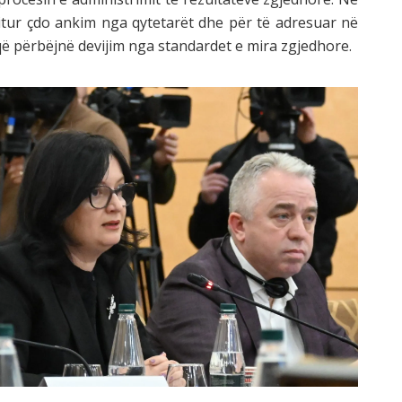
itur çdo ankim nga qytetarët dhe për të adresuar në
ë përbëjnë devijim nga standardet e mira zgjedhore.