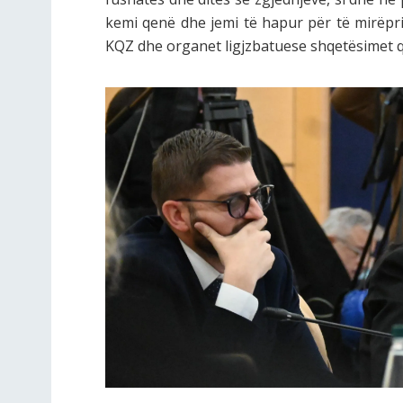
kemi qenë dhe jemi të hapur për të mirëpr
KQZ dhe organet ligjzbatuese shqetësimet q