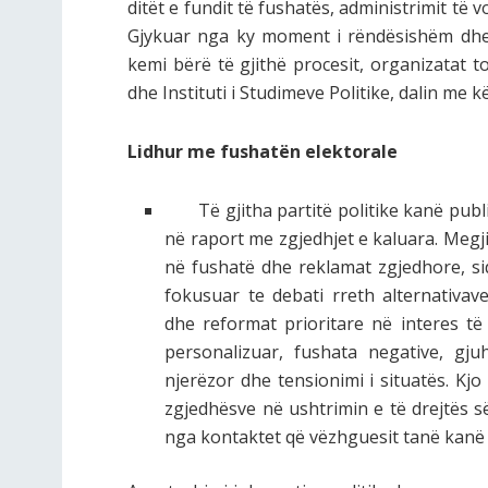
ditët e fundit të fushatës, administrimit të 
Gjykuar nga ky moment i rëndësishëm dhe b
kemi bërë të gjithë procesit, organizatat t
dhe Instituti i Studimeve Politike, dalin me k
Lidhur me fushatën elektorale
Të gjitha partitë politike kanë publi
në raport me zgjedhjet e kaluara. Megj
në fushatë dhe reklamat zgjedhore, si
fokusuar te debati rreth alternativave
dhe reformat prioritare në interes të
personalizuar, fushata negative, gju
njerëzor dhe tensionimi i situatës. Kj
zgjedhësve në ushtrimin e të drejtës s
nga kontaktet që vëzhguesit tanë kanë 