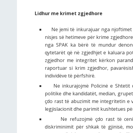
Lidhur me krimet zgjedhore
Ne jemi të inkurajuar nga njoftimet e
nisjes së hetimeve për krime zgjedhore.
nga SPAK ka bërë të mundur denonc
qytetarët që në zgjedhjet e kaluara p
zgjedhor me integritet kërkon parand
raportuar si krim zgjedhor, pavarësis
individëve të përfshirë.
Ne inkurajojmë Policinë e Shtetit dhe
politike dhe kandidatët, median, grupet
çdo rast të abuzimit me integritetin e 
legjislacionit dhe parimit kushtetues pë
Ne refuzojmë çdo rast të cenimi
diskriminimit për shkak të gjinisë, m