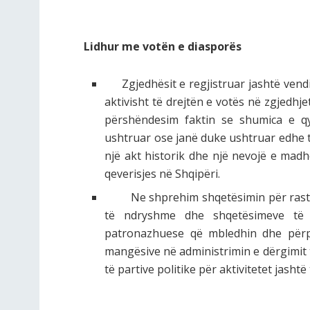
Lidhur me votën e diasporës
Zgjedhësit e regjistruar jashtë vendi
aktivisht të drejtën e votës në zgjedhj
përshëndesim faktin se shumica e q
ushtruar ose janë duke ushtruar edhe të 
një akt historik dhe një nevojë e mad
qeverisjes në Shqipëri.
Ne shprehim shqetësimin për rastet e
të ndryshme dhe shqetësimeve të ng
patronazhuese që mbledhin dhe përp
mangësive në administrimin e dërgimit 
të partive politike për aktivitetet jashtë 