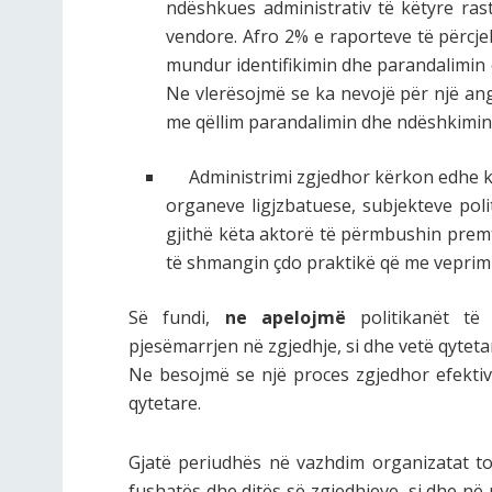
ndëshkues administrativ të këtyre ras
vendore. Afro 2% e raporteve të përcj
mundur identifikimin dhe parandalimin 
Ne vlerësojmë se ka nevojë për një ang
me qëllim parandalimin dhe ndëshkimin ef
Administrimi zgjedhor kërkon edhe kon
organeve ligjzbatuese, subjekteve pol
gjithë këta aktorë të përmbushin premt
të shmangin çdo praktikë që me veprim
Së fundi,
ne apelojmë
politikanët të 
pjesëmarrjen në zgjedhje, si dhe vetë qyteta
Ne besojmë se një proces zgjedhor efektiv
qytetare.
Gjatë periudhës në vazhdim organizatat 
fushatës dhe ditës së zgjedhjeve, si dhe në