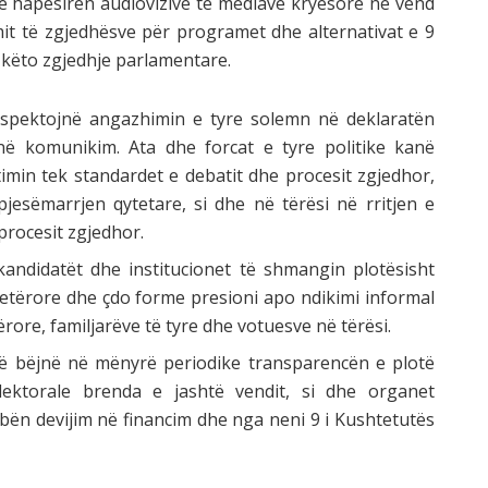
në hapësirën audiovizive të mediave kryesore në vend
it të zgjedhësve për programet dhe alternativat e 9
 këto zgjedhje parlamentare.
spektojnë angazhimin e tyre solemn në deklaratën
në komunikim. Ata dhe forcat e tyre politike kanë
timin tek standardet e debatit dhe procesit zgjedhor,
esëmarrjen qytetare, si dhe në tërësi në rritjen e
i procesit zgjedhor.
ndidatët dhe institucionet të shmangin plotësisht
tetërore dhe çdo forme presioni apo ndikimi informal
rore, familjarëve të tyre dhe votuesve në tërësi.
ë bëjnë në mënyrë periodike transparencën e plotë
lektorale brenda e jashtë vendit, si dhe organet
rbën devijim në financim dhe nga neni 9 i Kushtetutës