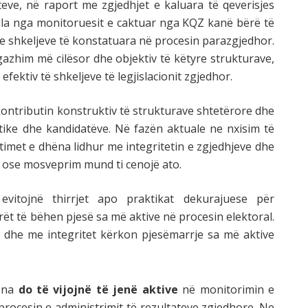
teve, në raport me zgjedhjet e kaluara të qeverisjes
ella nga monitoruesit e caktuar nga KQZ kanë bërë të
e shkeljeve të konstatuara në procesin parazgjedhor.
azhim më cilësor dhe objektiv të këtyre strukturave,
ektiv të shkeljeve të legjislacionit zgjedhor.
tributin konstruktiv të strukturave shtetërore dhe
itike dhe kandidatëve. Në fazën aktuale ne nxisim të
imet e dhëna lidhur me integritetin e zgjedhjeve dhe
 ose mosveprim mund ti cenojë ato.
evitojnë thirrjet apo praktikat dekurajuese për
rët të bëhen pjesë sa më aktive në procesin elektoral.
 dhe me integritet kërkon pjesëmarrje sa më aktive
tona
do të vijojnë të jenë aktive
në monitorimin e
 procesin e administrimit të rezultateve zgjedhore. Ne