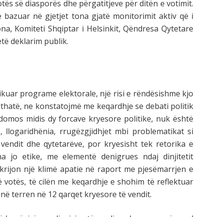
votës së diasporës dhe përgatitjeve për ditën e votimit.
azuar në gjetjet tona gjatë monitorimit aktiv që i
ona, Komiteti Shqiptar i Helsinkit, Qëndresa Qytetare
ëtë deklarim publik.
kuar programe elektorale, një risi e rëndësishme kjo
ithatë, ne konstatojmë me keqardhje se debati politik
domos midis dy forcave kryesore politike, nuk është
, llogaridhënia, rrugëzgjidhjet mbi problematikat si
 vendit dhe qytetarëve, por kryesisht tek retorika e
ha jo etike, me elementë denigrues ndaj dinjitetit
o krijon një klimë apatie në raport me pjesëmarrjen e
ë votës, të cilën me keqardhje e shohim të reflektuar
në terren në 12 qarqet kryesore të vendit.