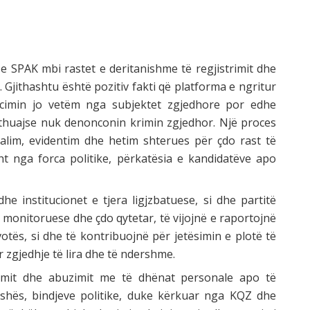
 SPAK mbi rastet e deritanishme të regjistrimit dhe
 Gjithashtu është pozitiv fakti që platforma e ngritur
imin jo vetëm nga subjektet zgjedhore por edhe
othuajse nuk denonconin krimin zgjedhor. Një proces
alim, evidentim dhe hetim shterues për çdo rast të
ht nga forca politike, përkatësia e kandidatëve apo
 institucionet e tjera ligjzbatuese, si dhe partitë
 monitoruese dhe çdo qytetar, të vijojnë e raportojnë
votës, si dhe të kontribuojnë për jetësimin e plotë të
r zgjedhje të lira dhe të ndershme.
t dhe abuzimit me të dhënat personale apo të
oshës, bindjeve politike, duke kërkuar nga KQZ dhe