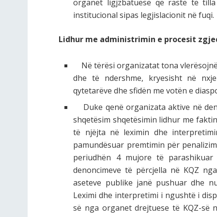
organet ligjzbatuese që raste të till
institucional sipas legjislacionit në fuqi.
Lidhur me administrimin e procesit zgj
Në tërësi organizatat tona vlerësojnë 
dhe të ndershme, kryesisht në nxje
qytetarëve dhe sfidën me votën e diasp
Duke qenë organizata aktive në denon
shqetësim shqetësimin lidhur me fakti
të njëjta në leximin dhe interpretim
pamundësuar premtimin për penalizimi
periudhën 4 mujore të parashikuar
denoncimeve të përcjella në KQZ nga 
aseteve publike janë pushuar dhe nuk
Leximi dhe interpretimi i ngushtë i dis
së nga organet drejtuese të KQZ-së në