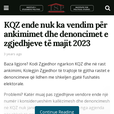
KQZ ende nuk ka vendim për
ankimimet dhe denoncimet e
zgjedhjeve të majit 2023
3 years ago
Baza ligjore? Kodi Zgjedhor ngarkon KQZ dhe në rast
ankimimi, Kolegjin Zgjedhor të trajtojë të gjitha rastet e
denoncimeve që lidhen me shkeljen gjatë fushatës
elektorale.
Problemi? Katër muaj pas zgjedhjeve vendore ende një
numër i konsiderueshëm kallëzimesh dhe denoncimesh
në KQZ nuk janë trajtuar, duke u shtyrë nga agjenda
Continue Reading