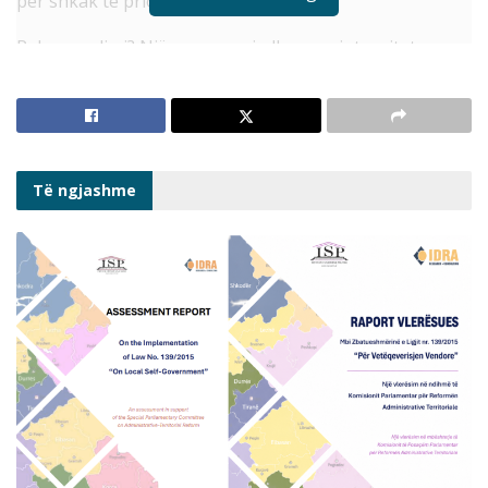
për shkak të prioriteteve të tjera.
Rekomandimi? Një proces zgjedhor me integritet
kërkon administrim me integritet dhe KQZ ka
përgjegjësitë të trajtojë në rrugë ligjore 100% të
ankimimeve dhe denoncimeve të regjistruara.
Ky infografik është realizuar në kuadër të projektit
Të ngjashme
“Fuqizimi i integritetit të zgjedhjeve dhe i
qëndrueshmerisë së partive politike”, loti “Forcimi i rolit
monitorues dhe kërkesës së llogarisë nga qytetarët
nëpërmjet shoqërisë civile, medias dhe mbështetjes
akademike”, zbatuar nga Komiteti i Helsinkit (KSHH) në
partneritet me Institutin e Studimeve Politike (ISP),
BIRN Albania dhe Qëndresa Qytetare (QQ), mbështetur
financiarisht nga Ambasada Britanike.