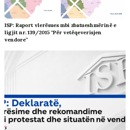
Politikanët që kanë ide e vizion kanë akses në
media e publik;
Partitë kanë zëvendësuar mitingjet me takimet e
ISP: Raport vlerësues mbi zbatueshmërinë e
vogla komunitare;
ligjit nr. 139/2015 “Për vetëqeverisjen
Verifikimi i fakteve/deklarimeve monitorohet nga
vendore”
disa media serioze;
Liria e medias është bërë pjesë e
premtimeve/retorikës politike.
Elementë shqetësues lidhur me ligjërimin politik
për zgjedhjet:
Ligjërimi partiak/politik dominohet nga
personalizimi dhe denigrimi;
Partitë nuk kanë ende programe, ligjërimi si
devijim nga përgjegjësia;