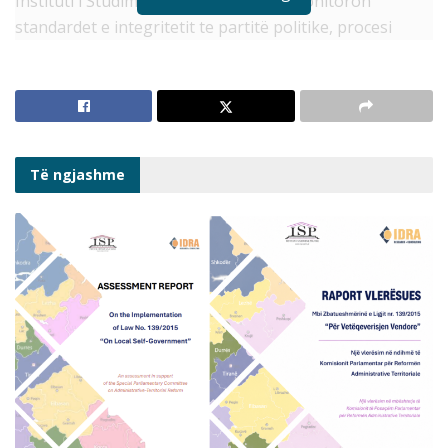
Instituti i Studimeve Politike (ISP) po monitoron
standardet e integritetit te partitë politike, procesi
zgjedhor dhe tek institucionet me natyrë politike.
Elemente pozitive lidhur me ligjërimin politik për
zgjedhjet
Partitë tradicionale dhe të reja janë aktive në
Të ngjashme
deklarata/qëndrime;
Partitë i adresojnë akuzat e tyre në SPAK dhe
organet ligjzbatuese;
Partitë kanë aktivizuar faqe online duke
dokumentuar aktet e tyre;
Vendin e gazetave partiake e kanë zënë mediat e
reja sociale;
Partitë po zhvillojnë konferenca shtypi dhe nuk
bojkotojnë median;