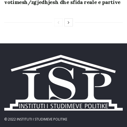
votimesh/zgjedhjesh dhe sfida reale e partive
“Fuqizimi i integritetit të zgjedhjeve dhe i
qëndrueshmërisë së partive politike”, loti “Forcimi i
rolit monitorues dhe kërkesës së llogarisë nga
qytetarët nëpërmjet shoqërisë civile, medias dhe
mbështetjes akademike”, zbatuar nga Komiteti i
Helsinkit (KSHH) në partneritet me Institutin e
Studimeve Politike (ISP), BIRN Albania dhe Qëndresa
Qytetare (QQ), mbështetur financiarisht nga Ambasada
Britanike.
© 2022
INSTITUTI I STUDIMEVE POLITIKE