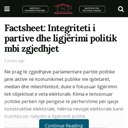
Factsheet: Integriteti i
partive dhe ligjërimi politik
mbi zgjedhjet
2 years ago
Në prag të zgjedhjeve parlamentare partitë politike
janë aktive në komunikimet publike me qytetarët,
median dhe mbështetësit, duke e fokusuar ligjërimin
tek objektivat e veta elektoralë. Klima e tensionuar
politike përbën një pengesë të përhershme për qasje
konstruktive elektorale, ndërsa nevojat elektorale kanë
kushtëzuar natyrën e ligjërimit politik.
Continue Reading