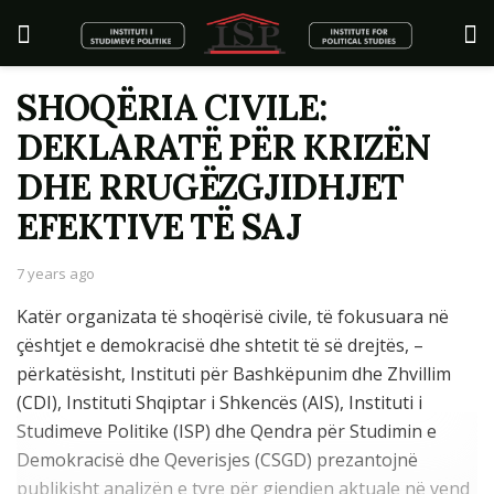
SHOQËRIA CIVILE:
DEKLARATË PËR KRIZËN
DHE RRUGËZGJIDHJET
EFEKTIVE TË SAJ
7 years ago
Katër organizata të shoqërisë civile, të fokusuara në
çështjet e demokracisë dhe shtetit të së drejtës, –
përkatësisht, Instituti për Bashkëpunim dhe Zhvillim
(CDI), Instituti Shqiptar i Shkencës (AIS), Instituti i
Studimeve Politike (ISP) dhe Qendra për Studimin e
Demokracisë dhe Qeverisjes (CSGD) prezantojnë
publikisht analizën e tyre për gjendjen aktuale në vend