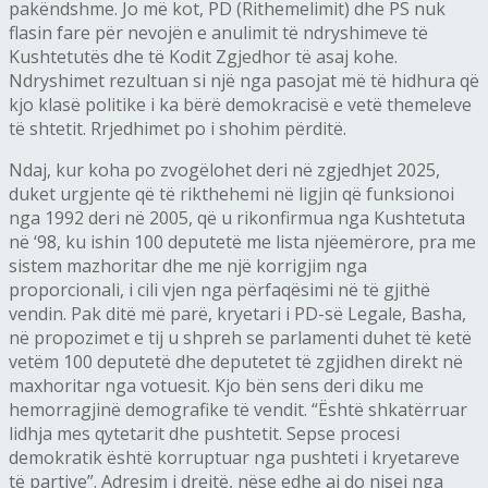
pakëndshme. Jo më kot, PD (Rithemelimit) dhe PS nuk
flasin fare për nevojën e anulimit të ndryshimeve të
Kushtetutës dhe të Kodit Zgjedhor të asaj kohe.
Ndryshimet rezultuan si një nga pasojat më të hidhura që
kjo klasë politike i ka bërë demokracisë e vetë themeleve
të shtetit. Rrjedhimet po i shohim përditë.
Ndaj, kur koha po zvogëlohet deri në zgjedhjet 2025,
duket urgjente që të rikthehemi në ligjin që funksionoi
nga 1992 deri në 2005, që u rikonfirmua nga Kushtetuta
në ‘98, ku ishin 100 deputetë me lista njëemërore, pra me
sistem mazhoritar dhe me një korrigjim nga
proporcionali, i cili vjen nga përfaqësimi në të gjithë
vendin. Pak ditë më parë, kryetari i PD-së Legale, Basha,
në propozimet e tij u shpreh se parlamenti duhet të ketë
vetëm 100 deputetë dhe deputetet të zgjidhen direkt në
maxhoritar nga votuesit. Kjo bën sens deri diku me
hemorragjinë demografike të vendit. “Është shkatërruar
lidhja mes qytetarit dhe pushtetit. Sepse procesi
demokratik është korruptuar nga pushteti i kryetareve
të partive”. Adresim i drejtë, nëse edhe ai do nisej nga