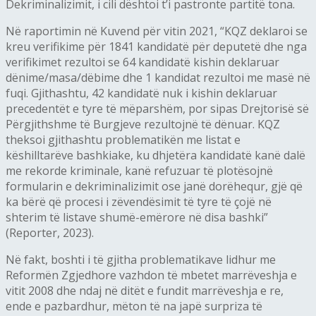
Dekriminalizimit, i cili dështoi t’i pastronte partitë tona.
Në raportimin në Kuvend për vitin 2021, “KQZ deklaroi se
kreu verifikime për 1841 kandidatë për deputetë dhe nga
verifikimet rezultoi se 64 kandidatë kishin deklaruar
dënime/masa/dëbime dhe 1 kandidat rezultoi me masë në
fuqi. Gjithashtu, 42 kandidatë nuk i kishin deklaruar
precedentët e tyre të mëparshëm, por sipas Drejtorisë së
Përgjithshme të Burgjeve rezultojnë të dënuar. KQZ
theksoi gjithashtu problematikën me listat e
këshilltarëve bashkiake, ku dhjetëra kandidatë kanë dalë
me rekorde kriminale, kanë refuzuar të plotësojnë
formularin e dekriminalizimit ose janë dorëhequr, gjë që
ka bërë që procesi i zëvendësimit të tyre të çojë në
shterim të listave shumë-emërore në disa bashki”
(Reporter, 2023).
Në fakt, boshti i të gjitha problematikave lidhur me
Reformën Zgjedhore vazhdon të mbetet marrëveshja e
vitit 2008 dhe ndaj në ditët e fundit marrëveshja e re,
ende e pazbardhur, mëton të na japë surpriza të