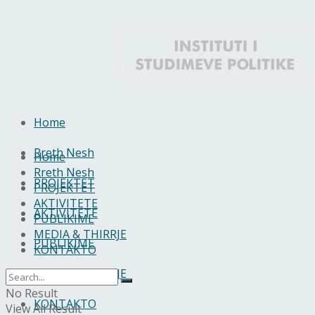
Home
Rreth Nesh
Home
Rreth Nesh
PROJEKTET
PROJEKTET
AKTIVITETE
AKTIVITETE
PUBLIKIME
MEDIA & THIRRJE
PUBLIKIME
KONTAKTO
MEDIA & THIRRJE
No Result
KONTAKTO
View All Result