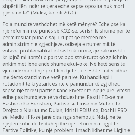
shpërfillën, ndër të tjera edhe sepse opozita nuk mori
pjesë në të”. (Meksi, korrik 2020).
Po a mund të vazhdohet më këtë mënyrë? Edhe pse ka
një reformim të punës së KQZ-së, sërish lë shumë për të
përmirësuar puna e saj. Trupat që merren me
administrimin e zgjedhjeve, odiseja e numërimit të
votave, problematikat infrastrukturore, që zakonisht i
krijojnë militantët e partive apo strukturat që zgjidhnin
ankimimet lënë ende shumë ekuivoke. Në këtë sens të
vjen ndërmend një problem tjetër, që është i ndërlidhur
me demokratizimin e vetë partive. Ku handikapi i
rotacionit të kryetarit është e pamundur të zgjidhet,
sepse një tërësi partish kanë kryetar të njëjtë prej vitesh
edhe pas humbjeve të vazhdueshme. Rasti i PD-së me
Bashën dhe Berishën, Partisë së Lirisë me Metën, të
Drejtat e Njeriut me Dulen, Idrizi i PDIU-së, Doshi i PSD-
së, Mediu i PR-së janë disa nga shembujt. Ndaj, në të
njëjtën kohë do të duhej dhe një reformim i Ligjit të
Partive Politike, ku një problemi i madh lidhet me Ligjin e