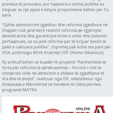
premisa të provuara, por hapësira e sotme politike ka
treguar se një pjesë e këtyre propozimeve bëhen për t’u
bërë.
“Gjithë administrimi zgjedhor dhe reforma zgjedhore në
Shqipëri nuk janë bërë realisht reforma që zgjerojnë
demokracinë dhe garantojnë lirinë e votës dhe sistemin
përfaqësues, se sa janë reforma për të krijuar besim te
palët e caktuara politike”, shprehej pak kohë ma parë për
VOA, politologu Afrim Krasniqi i ISP. (Homo Albanicus)
Ky artikull bëhet në kuadër të projektit “Partneritete të
forta për reforma të qëndrueshme – Forcimi i rolit të
shoqërisë civile në adresimin e sfidave të zgjedhjeve të
lira dhe të drejta”, realizuar nga ISP, mbështetur nga
Ambasada e Mbretërisë së Vendeve të Ulëta përmes
programit MATRA.