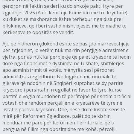
qëndron në faktin se deri ku do shkojë pakti i tyre për
zgjedhjet 2025 (A do kemi një Komision me tre kryetarë),
ku duket se maxhoranca është tërhequr nga disa prej
bllokimeve, që i bëri vazhdimisht pjesës më të madhe të
kërkesave të opozitës së vendit.
Ajo që hidhëron çdokënd është se pas çdo marrëveshjeje
për zgjedhjet, jo vetëm nuk marrin përgjigje adresimet e
vjetra, por as nuk ka përpjekje që palët kryesore të heqin
dorë nga financimet e dyshimta në fushatë, shitblerjes
apo administrimit të votës, mënyrës sesi përdoret
administrata zgjedhore. Në logjikën më normale të
gjërave që ndodhin në Shqipëri kuptohet se dy partitë
kryesore i përshtatin rregullat në favor të tyre, kurse
partitë e vogla mundohen të përfitojnë për shtim artificial
votash dhe rëndom përcjelljen e kryetarëve të tyre në
listat e partive kryesore. Dhe, nëse do të kishte sens të
mirë për Reformën Zgjedhore, palët do të kishin
menduar më parë për Reformën Territoriale, që u
pengua në fillim nga opozita dhe me kohë, përcolli