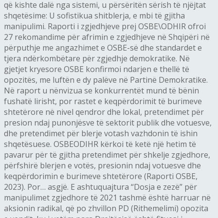
që kishte dalë nga sistemi, u përsëritën sërish të njëjtat
shqetësime: U sofistikua shitblerja, e mbi të gjitha
manipulimi. Raporti i zgjedhjeve prej OSBE\ODHIR ofroi
27 rekomandime për afrimin e zgjedhjeve në Shqipëri në
përputhje me angazhimet e OSBE-së dhe standardet e
tjera ndërkombëtare për zgjedhje demokratike. Në
gjetjet kryesore OSBE konfirmoi ndarjen e thellë të
opozitës, me luftën e dy palëve në Partinë Demokratike.
Në raport u nënvizua se konkurrentët mund të bënin
fushatë lirisht, por rastet e keqpërdorimit të burimeve
shtetërore në nivel qendror dhe lokal, pretendimet për
presion ndaj punonjësve të sektorit publik dhe votuesve,
dhe pretendimet për blerje votash vazhdonin të ishin
shqetësuese. OSBEODIHR kërkoi të ketë një hetim të
pavarur për të gjitha pretendimet për shkelje zgjedhore,
përfshirë blerjen e votës, presionin ndaj votuesve dhe
keqpërdorimin e burimeve shtetërore (Raporti OSBE,
2023). Por… asgjë. E ashtuquajtura “Dosja e zezë” për
manipulimet zgjedhore të 2021 tashmë është harruar në
aksionin radikal, që po zhvillon PD (Rithemelimi) opozita