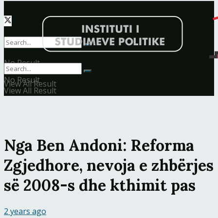
No Result
No Result
View All Result
View All Result
Nga Ben Andoni: Reforma
Zgjedhore, nevoja e zhbërjes
së 2008-s dhe kthimit pas
2 years ago