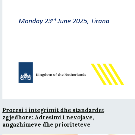
Procesi i integrimit dhe standardet
zgjedhore: Adresimi i nevojave,
angazhimeve dhe prioriteteve