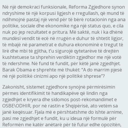
Në një demokraci funksionale, Reforma Zgjedhore synon
ndryshime të një korpusi ligjesh e rregullash, që mund të
ndihmojnë pastaj një vend për të bërë rotacionin nga ana
politike, sociale dhe ekonomike nga një status quo, e cila
nuk po jep rezultatet e pritura. Më saktë, nuk i ka dhënë
mundësi vendit të ecë në rrugën e duhur të shtetit ligjor,
të mbajë në parametrat e duhura ekonominë e tregut të
lirë dhe mbi të gjitha, t’u sigurojë qytetarëve të drejtën
kushtetuese ta shprehin verdiktin zgjedhor me një votë
të ndershme. Në fund të fundit, për këtë janë zgjedhjet.
Barak Obama e shprehte më thukët: “A do marrim pjesë
në një politikë cinizmi apo një politikë shprese”?
Zakonisht, sistemet zgjedhore synojnë përmirësimin
përmes identifikimit të handikapëve që lindin nga
zgjedhjet e kryera dhe sidomos post-rekomandimet e
OSBE\ODHIR, por në rastin e Shqipërisë, ato vetëm sa
janë keqësuar. Fjala më e përshtatshme do ishte arnime,
pasi me zgjedhjet e fundit, ku u ideua një formulë për
Reformën me katër anëtarë për të futur edhe opozitën,