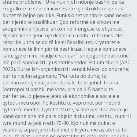
shumë probleme. “Unë nuk njoh ndonjë bashki që ka
rregullore të shërbimeve. Është një strukturë që nuk
duhet të bëjnë politikë. Funksionet vendore kanë nevojë
për njerëz të kualifikuar. Çdo reformë që shkon me
zvogëlimin e njësive, shkon në mungesë të efiçencës.
Njësitë kanë qenë një dështim i madh i reformës. Në
retorikë u tha se do të kemi fleksibilitet. Kryetarët e
komunave të linin për të dëshiruar. Heqja e komunave
ishte gjë e mirë, madje e vonuar”, shpjegonte pak kohë
më parë specialisti i pushtetit vendor Fatlum Nurja (ABC,
2022). Kurse ish-kryeministri i vendit Meksi do shprehej
për të njëjtin argument: “Për këtë do duhej të
përmirësohej ndarja territoriale: të krijohet Tirana
Metropol si bashki më vete, pra pa 4-5 bashki të
periferisë, jo pjesë e jetës së ekonomike e sociale e
qytetit-metropol. Po kështu të veprohet për rreth 6
qytete të mëdha, Qytetet Muze, si dhe për disa zona që
kanë qenë dhe më parë objekt diskutimi. Kështu, numri i
tyre mund të jetë rreth 70-80. Kjo nuk më duket e
vështirë, sepse janë studimet e kryera me asistencë të
huaj, të cilat u kryen në përgatitje të reformës, por që u