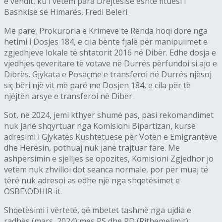
e vendit, ku i vetëm para Drejtësisë është fituesi i
Bashkisë së Himarës, Fredi Beleri.
Më parë, Prokuroria e Krimeve të Rënda hoqi dorë nga
hetimi i Dosjes 184, e cila bënte fjalë për manipulimet e
zgjedhjeve lokale të shtatorit 2016 në Dibër. Edhe dosja e
vjedhjes qeveritare të votave në Durrës përfundoi si ajo e
Dibrës. Gjykata e Posaçme e transferoi në Durrës njësoj
siç bëri një vit më parë me Dosjen 184, e cila për të
njëjtën arsye e transferoi në Dibër.
Sot, në 2024, jemi kthyer shumë pas, pasi rekomandimet
nuk janë shqyrtuar nga Komisioni Bipartizan, kurse
adresimi i Gjykatës Kushtetuese për Votën e Emigrantëve
dhe Herësin, pothuaj nuk janë trajtuar fare. Me
ashpërsimin e sjelljes së opozitës, Komisioni Zgjedhor jo
vetëm nuk zhvilloi dot seanca normale, por për muaj të
tërë nuk adresoi as edhe një nga shqetësimet e
OSBE\ODHIR-it.
Shqetësimi i vërtetë, që mbetet tashmë nga ujdia e
radhës (mars, 2024) mes PS dhe PD (Rithemelimit),