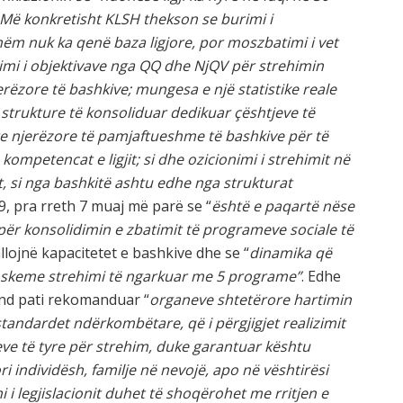
Më konkretisht KLSH thekson se burimi i
shëm nuk ka qenë baza ligjore,
por
moszbatimi i vet
imi i objektivave nga QQ dhe NjQV për strehimin
erëzore të bashkive; mungesa e një statistike reale
strukture të konsoliduar dedikuar çështjeve të
te njerëzore të pamjaftueshme të bashkive për të
ompetencat e ligjit; si dhe ozicionimi i strehimit në
it, si nga bashkitë ashtu edhe nga strukturat
9, pra rreth 7 muaj më parë se “
është e paqartë nëse
ke për konsolidimin e zbatimit të programeve sociale të
allojnë kapacitetet e bashkive dhe se “
dinamika që
një skeme strehimi të ngarkuar me 5 programe”
. Edhe
vend pati rekomanduar “
organeve shtetërore hartimin
 standardet ndërkombëtare, që i përgjigjet realizimit
jeve të tyre për strehim, duke garantuar kështu
i individësh, familje në nevojë, apo në vështirësi
 i legjislacionit duhet të shoqërohet me rritjen e