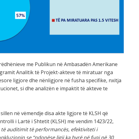
rrëdhënieve me Publikun në Ambasadën Amerikane
rogramit Analitik të Projekt-akteve të miratuar nga
esore ligjore dhe nënligjore në fusha specifike, nxitja
tucionet, si dhe analizën e impaktit të akteve te
 sillen në vëmendje disa akte ligjore të KLSH që
trolli i Lartë i Shtetit (KLSH) me vendim 1423/22,
të auditimit të performancës, efektiviteti i
onkluzionin se
“ndonëse ligji ka hyrë në fuqi në 30