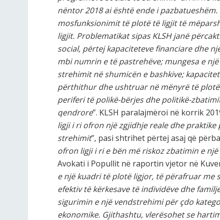
nëntor 2018 ai është ende i pazbatueshëm
.
mosfunksionimit të plotë të ligjit të mëpar
ligjit
. Problematikat sipas KLSH janë përcakt
social, përtej kapaciteteve financiare dhe nj
mbi numrin e të pastrehëve; mungesa e një 
strehimit në shumicën e bashkive; kapacite
përthithur dhe ushtruar në mënyrë të plotë k
periferi të polikë-bërjes dhe politikë-zbatim
qendrore
”. KLSH paralajmëroi në korrik 201
ligji i ri ofron një zgjidhje reale dhe prakti
strehimit
”, pasi shtrihet përtej asaj që përb
ofron ligji i ri e bën më riskoz zbatimin e 
Avokati i Popullit në raportin vjetor në Ku
e një kuadri të plotë ligjor, të përafruar me
efektiv të kërkesave të individëve dhe famil
sigurimin e një vendstrehimi për çdo kategor
ekonomike. Gjithashtu, vlerësohet se hartimi