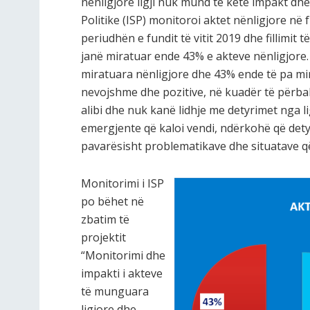
nënligjore ligji nuk mund të ketë impakt dhe 
Politike (ISP) monitoroi aktet nënligjore në f
periudhën e fundit të vitit 2019 dhe fillimit të 
janë miratuar ende 43% e akteve nënligjore. 
miratuara nënligjore dhe 43% ende të pa mir
nevojshme dhe pozitive, në kuadër të përbal
alibi dhe nuk kanë lidhje me detyrimet nga l
emergjente që kaloi vendi, ndërkohë që detyri
pavarësisht problematikave dhe situatave që
Monitorimi i ISP
po bëhet në
zbatim të
projektit
“Monitorimi dhe
impakti i akteve
të munguara
ligjore dhe