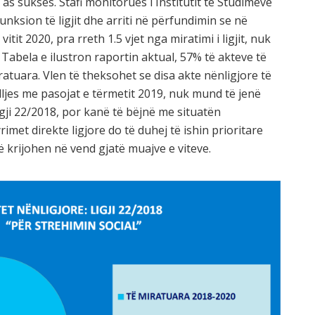
as sukses. Stafi monitorues i Institutit të Studimeve
unksion të ligjit dhe arriti në përfundimin se në
vitit 2020, pra rreth 1.5 vjet nga miratimi i ligjit, nuk
Tabela e ilustron raportin aktual, 57% të akteve të
atuara. Vlen të theksohet se disa akte nënligjore të
ljes me pasojat e tërmetit 2019, nuk mund të jenë
igji 22/2018, por kanë të bëjnë me situatën
met direkte ligjore do të duhej të ishin prioritare
 krijohen në vend gjatë muajve e viteve.