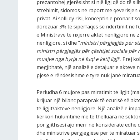
prezantohej gjerësisht si një ligj që do të si
strehimit, sidomos në raport me qeverisjen 
privat. Ai solli dy risi, konceptin e pronarit 
dorëzuar 3% të sipërfaqes së ndërtimit në fun
e Ministrave të nxjerrë aktet nënligjore në z
nënligjore, si dhe “
ministri përgjegjës për s
ministri përgjegjës për çështjet sociale për
muajve nga hyrja në fuqi e këtij ligji
”. Prej ko
megjithatë, një analizë e detajuar e akteve n
pjesë e rëndësishme e tyre nuk janë miratua
Periudha 6 mujore pas miratimit të ligjit (ma
krijuar një bilanc paraprak të ecurisë së ak
të ligjit/akteve nënligjore. Një analizë e imp
kërkon hulumtime më të thelluara në sektorë
por gjithsesi ajo merr në konsideratë edhe de
dhe ministrive përgjegjëse për të miratuar së