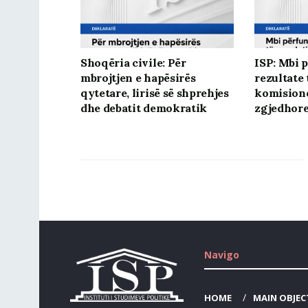
Shoqëria civile: Për
ISP: Mbi 
mbrojtjen e hapësirës
rezultate 
qytetare, lirisë së shprehjes
komision
dhe debatit demokratik
zgjedhore
Navigo
HOME
MAIN OBJEC