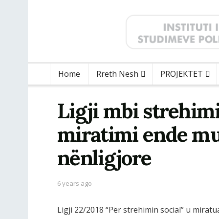
Home
Rreth Nesh
PROJEKTET
Ligji mbi strehimin
miratimi ende mu
nënligjore
6 years ago
Ligji 22/2018 “Për strehimin social” u mirat