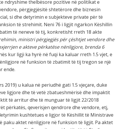
llte ndryshime thelbësore pozitive në politikat e
vendore, përgjegjësitë shtetërore dhe biznesin
social, si dhe detyrimin e subjekteve private për të
ksion të strehimit. Neni 76 i ligjit ngarkon Këshillin
batim të neneve të tij, konkretisht rreth 18 akte
trehimin, ministri përgjegjës për çështjet vendore dhe
 nxjerrjen e akteve përkatëse nënligjore, brenda 6
hës kur ligji ka hyrë në fuqi ka kaluar rreth 1.5 vjet, e
ënligjore në funksion të zbatimit të tij tregon se një
r ende.
rs 2019) u kalua në periudhë gati 1.5 vjeçare, duke
teve ligjore dhe të vetë zbatueshmërisë dhe impaktit
aktit të arritur dhe të munguar të ligjit 22/2018
t përkatës, qeverisjen qendrore dhe vendore, etj,
tyrimin kushtetues e ligjor të Këshillit të Ministrave
 paku aktet nënligjore në funksion të ligjit. Pa aktet