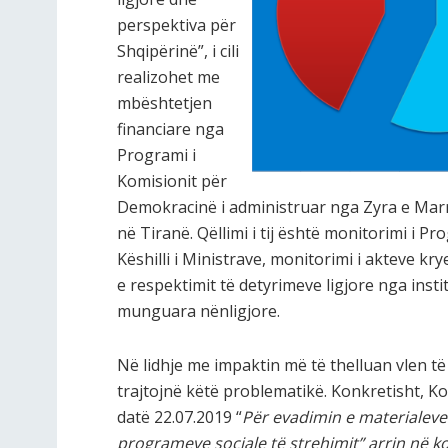
perspektiva për
Shqipërinë”, i cili
realizohet me
mbështetjen
financiare nga
Programi i
Komisionit për
Demokracinë i administruar nga Zyra e Ma
në Tiranë. Qëllimi i tij është monitorimi i P
Këshilli i Ministrave, monitorimi i akteve kry
e respektimit të detyrimeve ligjore nga insti
munguara nënligjore.
Në lidhje me impaktin më të thelluan vlen të
trajtojnë këtë problematikë. Konkretisht, Kon
datë 22.07.2019 “
Për
e
vadimin e materialeve 
programeve sociale të strehimit”
arrin në k