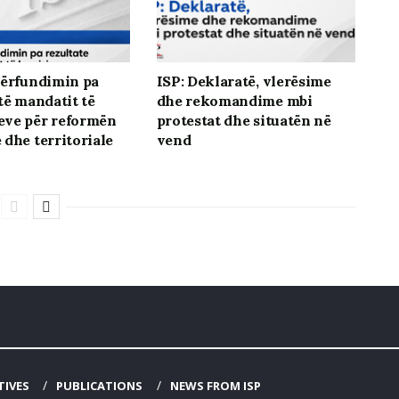
përfundimin pa
ISP: Deklaratë, vlerësime
të mandatit të
dhe rekomandime mbi
eve për reformën
protestat dhe situatën në
 dhe territoriale
vend
TIVES
PUBLICATIONS
NEWS FROM ISP